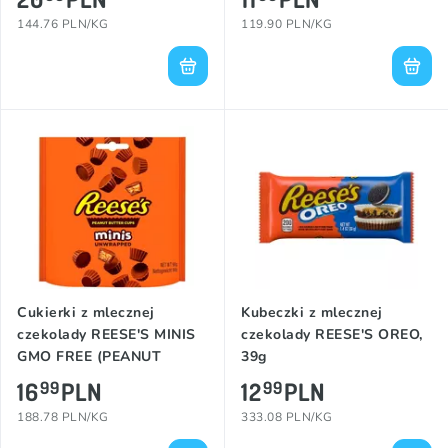
144.76 PLN/KG
119.90 PLN/KG
Cukierki z mlecznej
Kubeczki z mlecznej
czekolady REESE'S MINIS
czekolady REESE'S OREO,
GMO FREE (PEANUT
39g
BUTTER), 90g
16
PLN
12
PLN
99
99
188.78 PLN/KG
333.08 PLN/KG