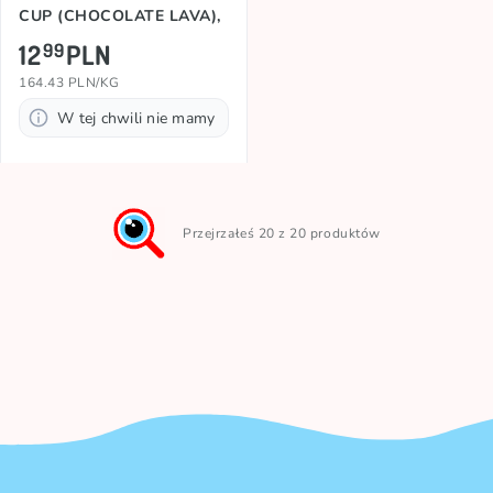
CUP (CHOCOLATE LAVA),
79g
12
PLN
99
164.43 PLN/KG
W tej chwili nie mamy
Przejrzałeś 20 z 20 produktów