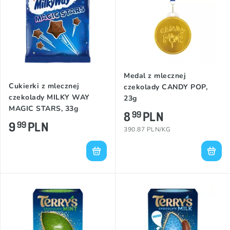
Medal z mlecznej
Cukierki z mlecznej
czekolady CANDY POP,
czekolady MILKY WAY
23g
MAGIC STARS, 33g
8
PLN
99
9
PLN
99
390.87 PLN/KG