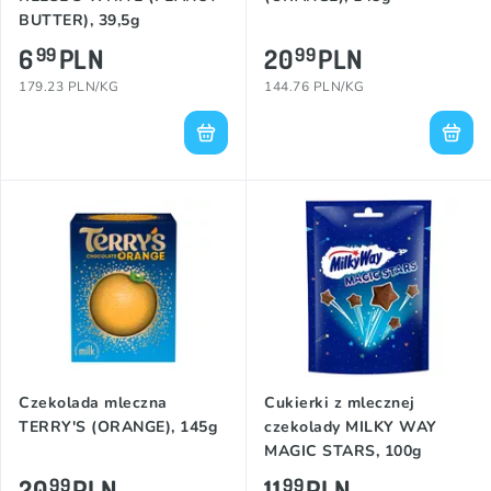
BUTTER), 39,5g
6
PLN
20
PLN
99
99
179.23 PLN/KG
144.76 PLN/KG
Czekolada mleczna
Cukierki z mlecznej
TERRY'S (ORANGE), 145g
czekolady MILKY WAY
MAGIC STARS, 100g
20
PLN
11
PLN
99
99