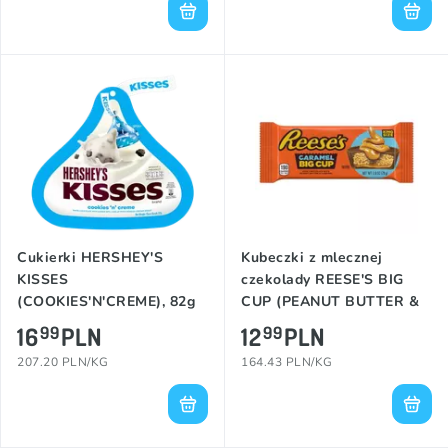
Cukierki HERSHEY'S
Kubeczki z mlecznej
KISSES
czekolady REESE'S BIG
(COOKIES'N'CREME), 82g
CUP (PEANUT BUTTER &
CARAMEL), 79g
16
PLN
12
PLN
99
99
207.20 PLN/KG
164.43 PLN/KG