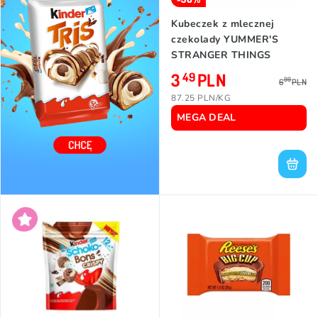
Kubeczek z mlecznej
czekolady YUMMER'S
STRANGER THINGS
(RASPBERRY/PEANUT
3
PLN
49
99
6
PLN
CREAM), 40g
87.25 PLN/KG
MEGA DEAL