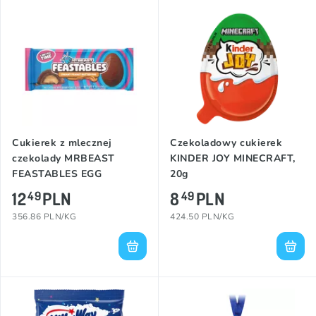
Cukierek z mlecznej
Czekoladowy cukierek
czekolady MRBEAST
KINDER JOY MINECRAFT,
FEASTABLES EGG
20g
(CREAMY PEANUT
12
PLN
8
PLN
49
49
BUTTER), 35g
356.86 PLN/KG
424.50 PLN/KG