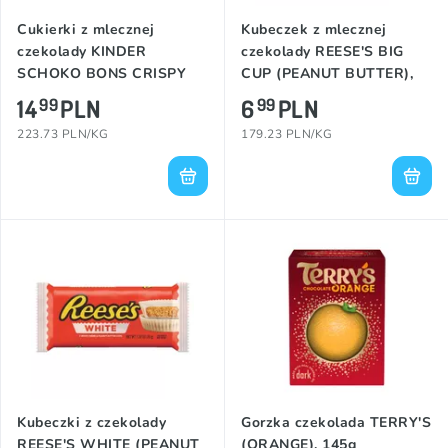
Cukierki z mlecznej
Kubeczek z mlecznej
czekolady KINDER
czekolady REESE'S BIG
SCHOKO BONS CRISPY
CUP (PEANUT BUTTER),
(MILKY & COCOA), 67g
39g
14
PLN
6
PLN
99
99
223.73 PLN/KG
179.23 PLN/KG
Kubeczki z czekolady
Gorzka czekolada TERRY'S
REESE'S WHITE (PEANUT
(ORANGE), 145g