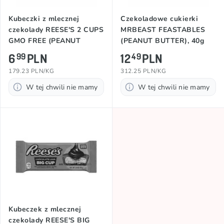
Kubeczki z mlecznej
Czekoladowe cukierki
czekolady REESE'S 2 CUPS
MRBEAST FEASTABLES
GMO FREE (PEANUT
(PEANUT BUTTER), 40g
BUTTER), 39,5g
6
PLN
12
PLN
99
49
179.23 PLN/KG
312.25 PLN/KG
W tej chwili nie mamy
W tej chwili nie mamy
Kubeczek z mlecznej
czekolady REESE'S BIG