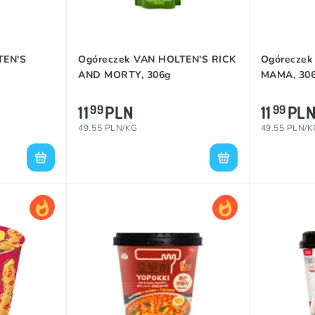
TEN'S
Ogóreczek VAN HOLTEN'S RICK
Ogóreczek
AND MORTY, 306g
MAMA, 30
11
PLN
11
PL
99
99
49.55 PLN/KG
49.55 PLN/K