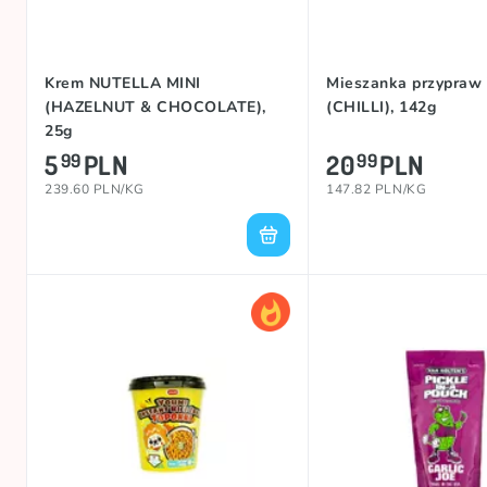
Krem NUTELLA MINI
Mieszanka przypraw
(HAZELNUT & CHOCOLATE),
(CHILLI), 142g
25g
5
PLN
20
PLN
99
99
239.60 PLN/KG
147.82 PLN/KG