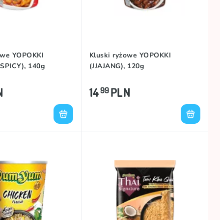
żowe YOPOKKI
Kluski ryżowe YOPOKKI
SPICY), 140g
(JJAJANG), 120g
N
14
PLN
99