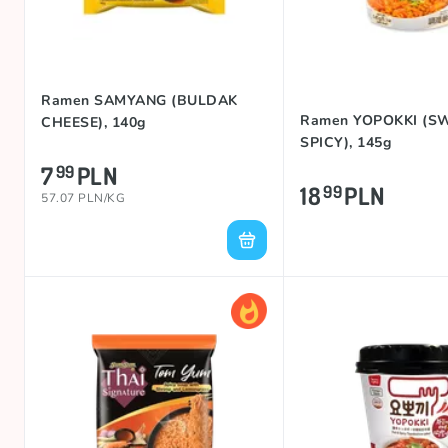
Ramen SAMYANG (BULDAK
Ramen YOPOKKI (S
CHEESE), 140g
SPICY), 145g
7
PLN
99
18
PLN
99
57.07 PLN/KG