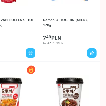
 VAN HOLTEN'S HOT
Ramen OTTOGI JIN (MILD),
6g
120g
N
7
PLN
49
G
62.42 PLN/KG