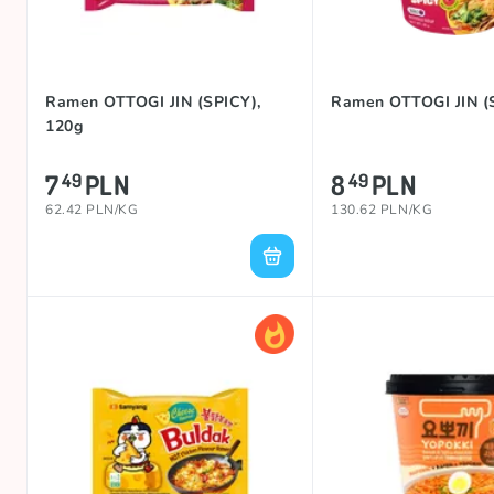
Ramen OTTOGI JIN (SPICY),
Ramen OTTOGI JIN (S
120g
7
PLN
8
PLN
49
49
62.42 PLN/KG
130.62 PLN/KG