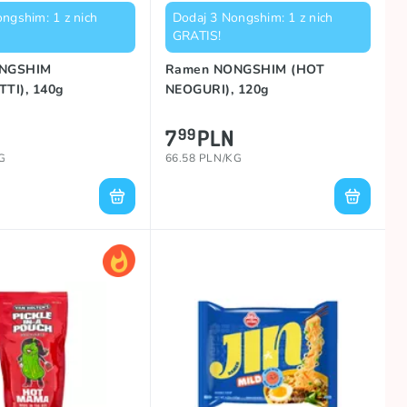
ngshim: 1 z nich
Dodaj 3 Nongshim: 1 z nich
GRATIS!
NGSHIM
Ramen NONGSHIM (HOT
TI), 140g
NEOGURI), 120g
7
PLN
99
G
66.58 PLN/KG