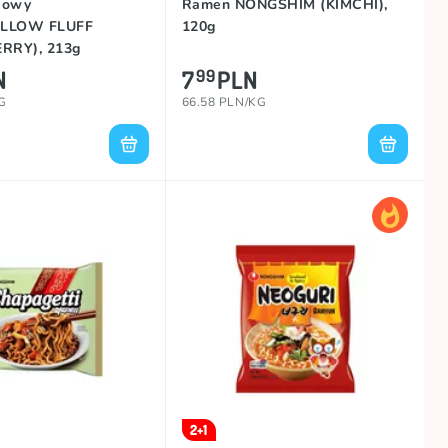
kowy
Ramen NONGSHIM (KIMCHI),
LLOW FLUFF
120g
RRY), 213g
N
7
PLN
99
G
66.58 PLN/KG
2+1