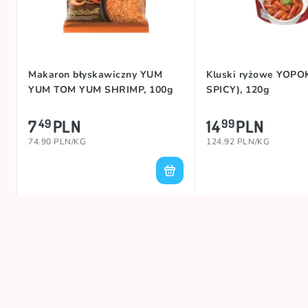
Makaron błyskawiczny YUM
Kluski ryżowe YOPO
YUM TOM YUM SHRIMP, 100g
SPICY), 120g
7
PLN
14
PLN
49
99
74.90 PLN/KG
124.92 PLN/KG