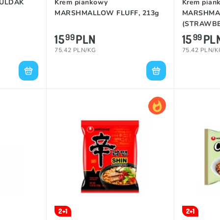
BULDAK
Krem piankowy
Krem pian
MARSHMALLOW FLUFF, 213g
MARSHMA
(STRAWBE
15
PLN
15
PL
99
99
75.42 PLN/KG
75.42 PLN/K
2+1
2+1