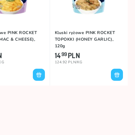
żowe PINK ROCKET
Kluski ryżowe PINK ROCKET
MAC & CHEESE),
TOPOKKI (HONEY GARLIC),
120g
N
14
PLN
99
/KG
124.92 PLN/KG