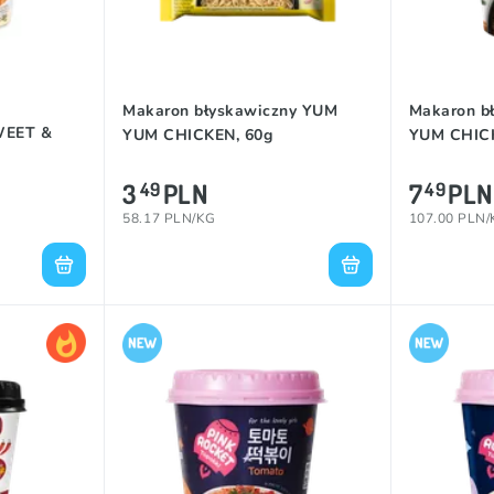
Makaron błyskawiczny YUM
Makaron b
WEET &
YUM CHICKEN, 60g
YUM CHICK
3
PLN
7
PLN
49
49
58.17 PLN/KG
107.00 PLN