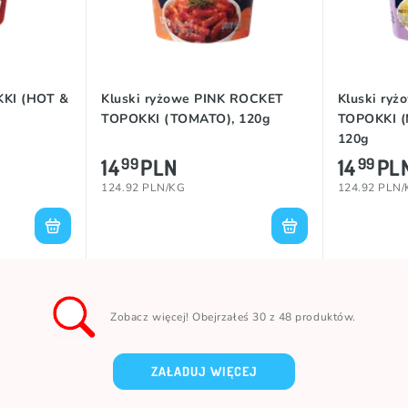
KKI (HOT &
Kluski ryżowe PINK ROCKET
Kluski ry
TOPOKKI (TOMATO), 120g
TOPOKKI (
120g
14
PLN
14
PL
99
99
124.92 PLN/KG
124.92 PLN
Zobacz więcej! Obejrzałeś 30 z 48 produktów.
ZAŁADUJ WIĘCEJ