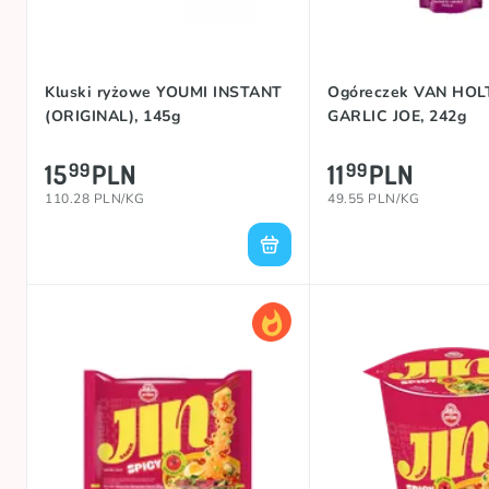
Kluski ryżowe YOUMI INSTANT
Ogóreczek VAN HOL
(ORIGINAL), 145g
GARLIC JOE, 242g
15
PLN
11
PLN
99
99
110.28 PLN/KG
49.55 PLN/KG