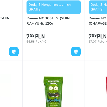
Dodaj 3 Nongshim: 1 z nich
Dodaj 3 No
GRATIS!
GRATIS!
 TAJIN
Ramen NONGSHIM (SHIN
Ramen NO
RAMYUN), 120g
(CHAPAGET
7
PLN
7
PLN
99
99
66.58 PLN/KG
57.07 PLN/K