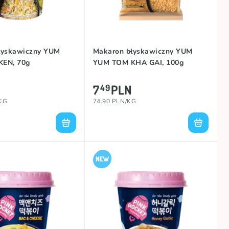
łyskawiczny YUM
Makaron błyskawiczny YUM
EN, 70g
YUM TOM KHA GAI, 100g
7
PLN
49
/KG
74.90 PLN/KG