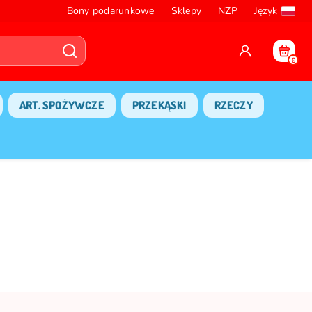
Bony podarunkowe
Sklepy
NZP
Język
0
ART. SPOŻYWCZE
PRZEKĄSKI
RZECZY