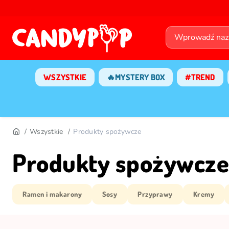
WSZYSTKIE
🔥MYSTERY BOX
#TREND
Wszystkie
Produkty spożywcze
Produkty spożywcze
Ramen i makarony
Sosy
Przyprawy
Kremy