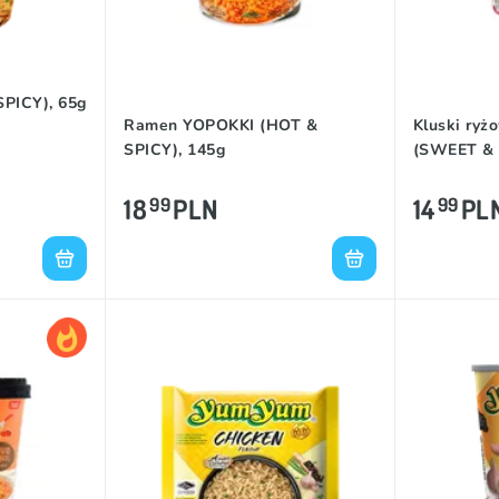
PICY), 65g
Ramen YOPOKKI (HOT &
Kluski ry
SPICY), 145g
(SWEET & 
18
PLN
14
PL
99
99