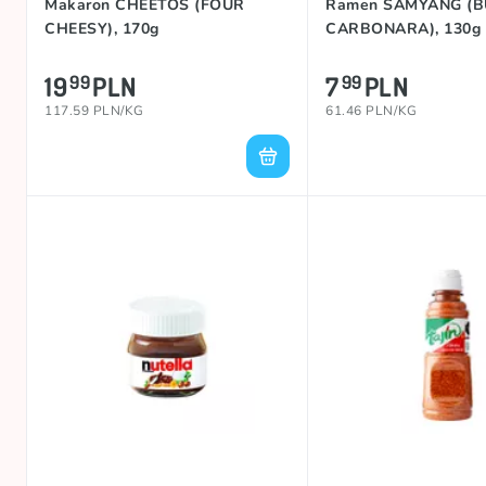
Makaron CHEETOS (FOUR
Ramen SAMYANG (
CHEESY), 170g
CARBONARA), 130g
19
PLN
7
PLN
99
99
117.59 PLN/KG
61.46 PLN/KG