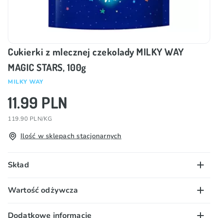
Cukierki z mlecznej czekolady MILKY WAY
MAGIC STARS, 100g
MILKY WAY
11.99 PLN
119.90 PLN/KG
Ilość w sklepach stacjonarnych
Skład
Cukier, tłuszcz kakaowy, odtłuszczone MLEKO w
Wartość odżywcza
proszku, miazga kakaowa, permeat serwatki (MLEKO),
tłuszcz MLECZNY, emulgator (E322 (SOJA)), tłuszcz
Wartość energetyczna – 2319 kJ/ 556 kcal; tłuszcz –
Dodatkowe informacje