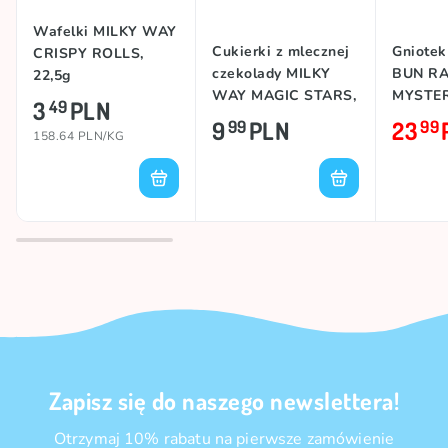
Wafelki MILKY WAY
Cukierki z mlecznej
Gniote
CRISPY ROLLS,
czekolady MILKY
BUN R
22,5g
WAY MAGIC STARS,
MYSTE
3
PLN
49
33g
DUMPL
9
PLN
23
99
99
158.64 PLN/KG
Zapisz się do naszego newslettera!
Otrzymaj 10% rabatu na pierwsze zamówienie