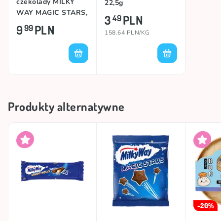
czekolady MILKY
22,5g
WAY MAGIC STARS,
3
PLN
49
33g
9
PLN
99
158.64 PLN/KG
Produkty alternatywne
-20%