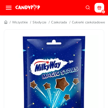
0
Wszystkie
Słodycze
Czekolada
Cukierki czekoladowe