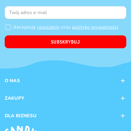
Akceptuję
regulamin
oraz
politykę prywatności
SUBSKRYBUJ
O NAS
Kontakt
ZAKUPY
Sklepy
Metody płatności
DLA BIZNESU
Dostawa
Marki produktów
Franczyza
Regulamin