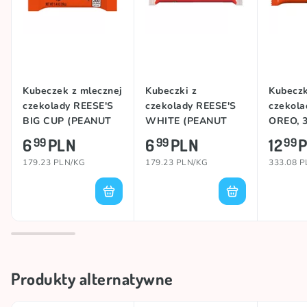
Kubeczek z mlecznej
Kubeczki z
Kubeczk
czekolady REESE'S
czekolady REESE'S
czekola
BIG CUP (PEANUT
WHITE (PEANUT
OREO, 
BUTTER), 39g
BUTTER), 39,5g
6
PLN
6
PLN
12
99
99
99
179.23 PLN/KG
179.23 PLN/KG
333.08 
Produkty alternatywne