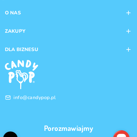
O NAS
Kontakt
ZAKUPY
Sklepy
Metody płatności
DLA BIZNESU
Dostawa
Marki produktów
Franczyza
Regulamin
Handel hurtowy
Polityka prywatności
info@candypop.pl
Porozmawiajmy