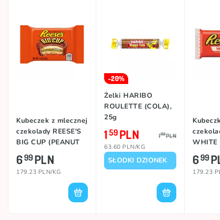
-20%
Żelki HARIBO
ROULETTE (COLA),
25g
Kubeczek z mlecznej
Kubeczk
czekolady REESE'S
1
PLN
czekola
59
99
1
PLN
BIG CUP (PEANUT
WHITE 
63.60 PLN/KG
BUTTER), 39g
BUTTER)
6
PLN
6
P
99
99
SŁODKI DZIONEK
179.23 PLN/KG
179.23 