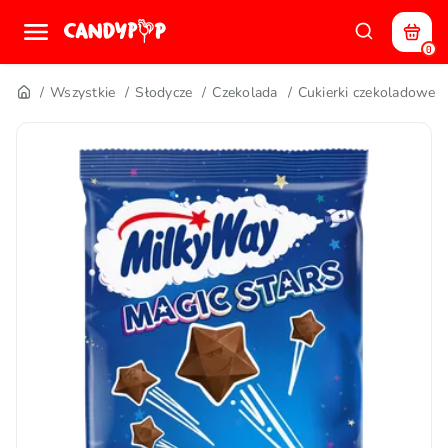
0
Wszystkie
Słodycze
Czekolada
Cukierki czekoladowe