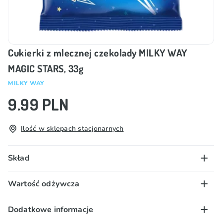
Cukierki z mlecznej czekolady MILKY WAY
MAGIC STARS, 33g
MILKY WAY
9.99 PLN
Ilość w sklepach stacjonarnych
Skład
Cukier, tłuszcz kakaowy, odtłuszczone MLEKO w
Wartość odżywcza
proszku, miazga kakaowa, permeat serwatki (MLEKO),
tłuszcz MLECZNY, emulgator (E322 (SOJA)), tłuszcz
100 g/ml:
Dodatkowe informacje
palmowy. Może zawierać śladowe ilości ORZECHÓW
Wartość energetyczna – 2319 kJ/ 556 kcal; tłuszcz –