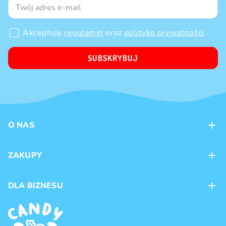
Akceptuję
regulamin
oraz
politykę prywatności
SUBSKRYBUJ
O NAS
Kontakt
ZAKUPY
Sklepy
Metody płatności
DLA BIZNESU
Dostawa
Marki produktów
Franczyza
Regulamin
Handel hurtowy
Polityka prywatności