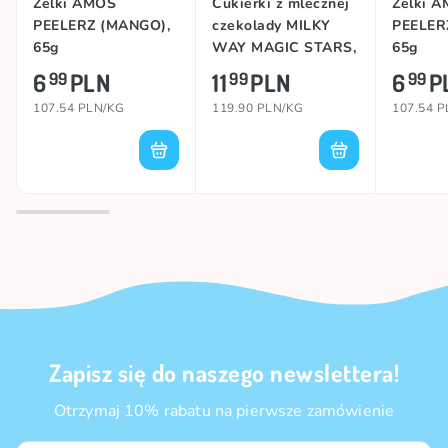
Żelki AMOS
Cukierki z mlecznej
Żelki 
PEELERZ (MANGO),
czekolady MILKY
PEELERZ
65g
WAY MAGIC STARS,
65g
100g
6
PLN
11
PLN
6
P
99
99
99
107.54 PLN/KG
119.90 PLN/KG
107.54 
Zapisz się do naszego newslettera!
Otrzymaj 10% rabatu na pierwsze zamówienie