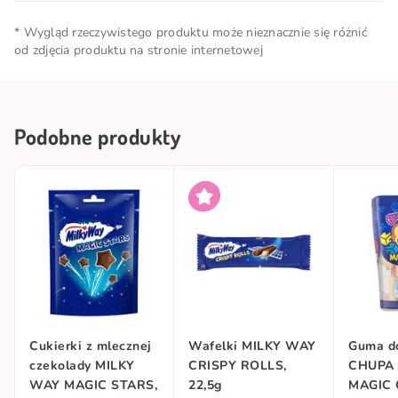
ZIEMNYCH, MIGDAŁÓW i ORZECHÓW
35g, w tym kwasy tłuszczowe nasycone – 22g;
Warunki
Przechowywać w chłodnym i
LASKOWYCH. W mlecznej czekoladzie: masa
* Wygląd rzeczywistego produktu może nieznacznie się różnić
węglowodany – 53g, w tym cukry – 52g; białko – 7,2g;
przechowywania
od zdjęcia produktu na stronie internetowej
suchym miejscu
kakaowa minimum 25 %, masa mleczna minimum 14
sól – 0,26g.
%. Oprócz masła kakaowego zawiera tłuszcze
Kraj pochodzenia
Zjednoczone Królestwo
roślinne.
Podobne produkty
Marka
MILKY WAY
Cukierki z mlecznej
Wafelki MILKY WAY
Guma do
czekolady MILKY
CRISPY ROLLS,
CHUPA
WAY MAGIC STARS,
22,5g
MAGIC 