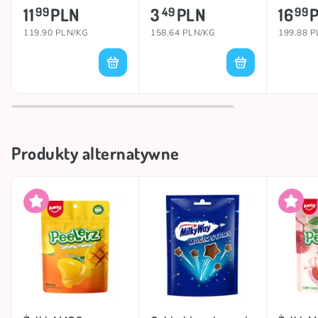
100g
11
PLN
3
PLN
16
99
49
99
119.90 PLN/KG
158.64 PLN/KG
199.88 
Produkty alternatywne