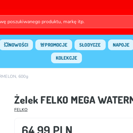
💥NOWOŚCI
🚨PROMOCJE
SŁODYCZE
NAPOJE
KOLEKCJE
RMELON, 600g
Żelek FELKO MEGA WATER
FELKO
64.99 PLN