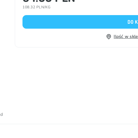
108.32 PLN/KG
DO 
Ilość w skl
od