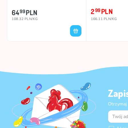
2
PLN
99
64
PLN
99
108.32 PLN/KG
166.11 PLN/KG
Zapi
Otrzymaj