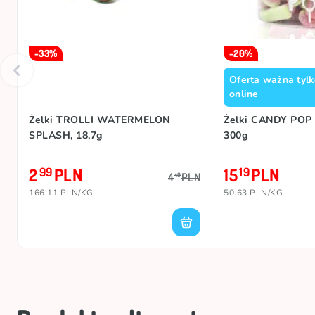
-33%
-20%
Oferta ważna tylk
online
Żelki TROLLI WATERMELON
Żelki CANDY PO
SPLASH, 18,7g
300g
2
PLN
15
PLN
99
19
4
PLN
49
166.11 PLN/KG
50.63 PLN/KG