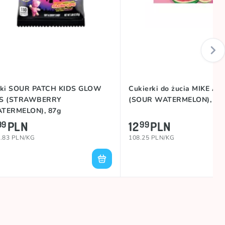
lki SOUR PATCH KIDS GLOW
Cukierki do żucia MIKE AN
S (STRAWBERRY
(SOUR WATERMELON), 12
TERMELON), 87g
PLN
12
PLN
99
99
.83 PLN/KG
108.25 PLN/KG