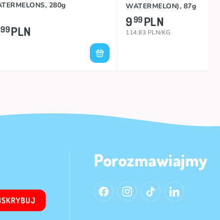
TERMELONS, 280g
WATERMELON), 87g
9
PLN
99
PLN
99
114.83 PLN/KG
Porozmawiajmy
BSKRYBUJ