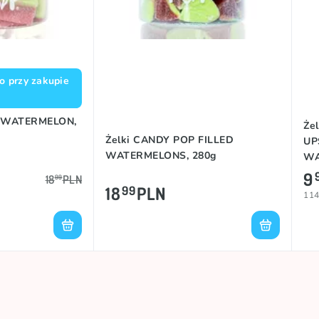
o przy zakupie
P WATERMELON,
Że
Żelki CANDY POP FILLED
UP
WATERMELONS, 280g
WA
9
18
PLN
99
18
PLN
99
114