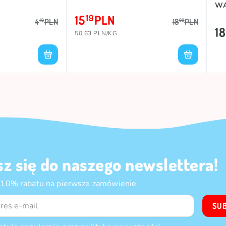
WA
15
PLN
19
4
PLN
18
PLN
49
99
18
50.63 PLN/KG
sz się do naszego newslettera!
 10% rabatu na pierwsze zamówienie
SU