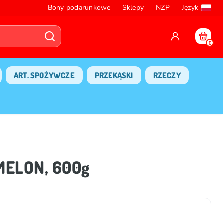
Bony podarunkowe
Sklepy
NZP
Język
0
ART. SPOŻYWCZE
PRZEKĄSKI
RZECZY
MELON, 600g