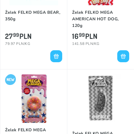
Żelek FELKO MEGA BEAR,
Żelek FELKO MEGA
350g
AMERICAN HOT DOG,
120g
27
PLN
16
PLN
99
99
79.97 PLN/KG
141.58 PLN/KG
Żelek FELKO MEGA
Żelek FELKO MEGA