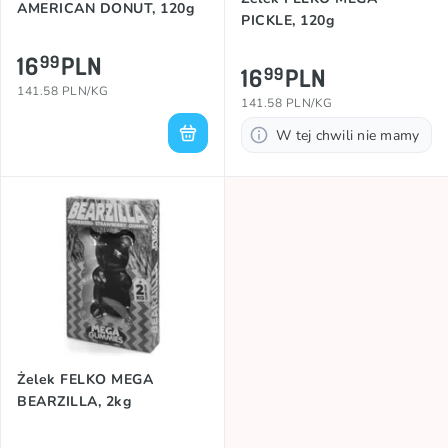
AMERICAN DONUT, 120g
PICKLE, 120g
16
PLN
99
16
PLN
99
141.58 PLN/KG
141.58 PLN/KG
W tej chwili nie mamy
Żelek FELKO MEGA
BEARZILLA, 2kg