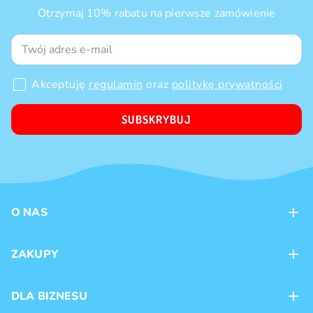
Otrzymaj 10% rabatu na pierwsze zamówienie
Akceptuję
regulamin
oraz
politykę prywatności
SUBSKRYBUJ
O NAS
Kontakt
ZAKUPY
Sklepy
Metody płatności
DLA BIZNESU
Dostawa
Marki produktów