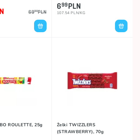
6
PLN
99
N
69
PLN
90
107.54 PLN/KG
IBO ROULETTE, 25g
Żelki TWIZZLERS
(STRAWBERRY), 70g