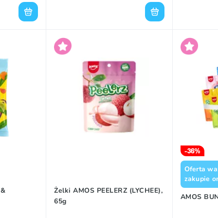
-36%
Oferta wa
zakupie o
 &
Żelki AMOS PEELERZ (LYCHEE),
AMOS BU
65g