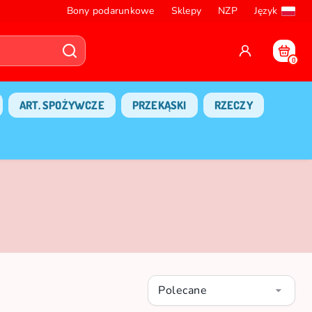
Bony podarunkowe
Sklepy
NZP
Język
0
ART. SPOŻYWCZE
PRZEKĄSKI
RZECZY
Polecane