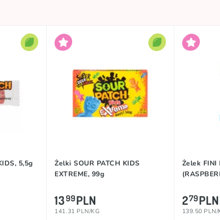
IDS, 5,5g
Żelki SOUR PATCH KIDS
Żelek FIN
EXTREME, 99g
(RASPBERR
13
PLN
2
PLN
99
79
141.31 PLN/KG
139.50 PLN