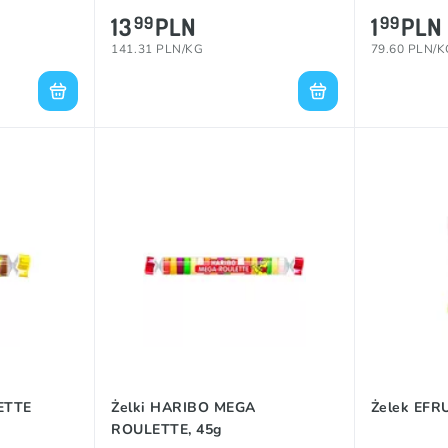
13
PLN
1
PLN
99
99
141.31 PLN/KG
79.60 PLN/K
ETTE
Żelki HARIBO MEGA
Żelek EFR
ROULETTE, 45g