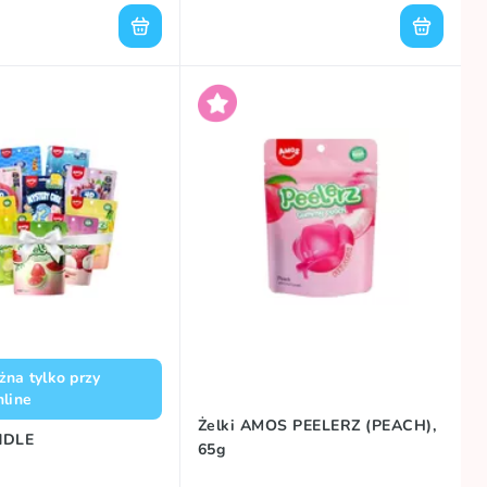
żna tylko przy
nline
Żelki AMOS PEELERZ (PEACH),
NDLE
65g