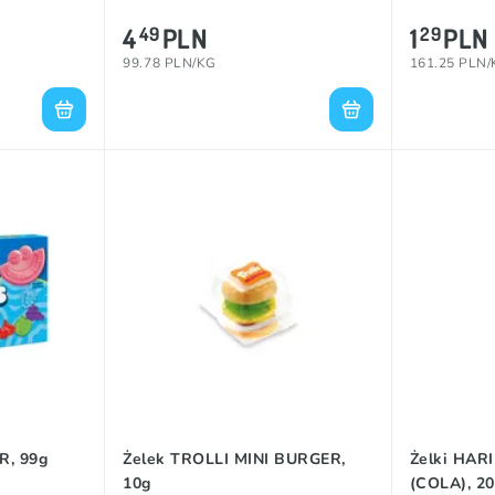
4
PLN
1
PLN
49
29
99.78 PLN/KG
161.25 PLN
R, 99g
Żelek TROLLI MINI BURGER,
Żelki HAR
10g
(COLA), 2