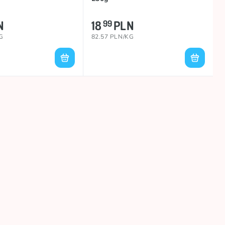
N
18
PLN
99
G
82.57 PLN/KG