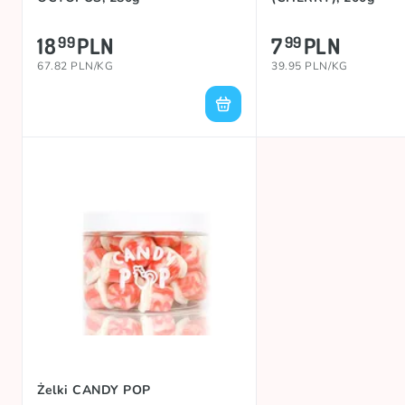
18
PLN
7
PLN
99
99
67.82 PLN/KG
39.95 PLN/KG
Żelki CANDY POP