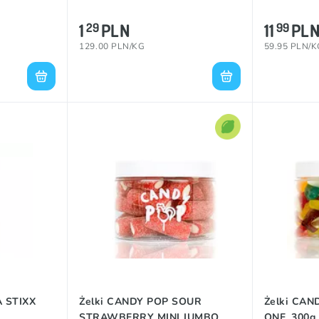
1
PLN
11
PL
29
99
129.00 PLN/KG
59.95 PLN/K
A STIXX
Żelki CANDY POP SOUR
Żelki CA
STRAWBERRY MINI JUMBO,
ONE, 300g