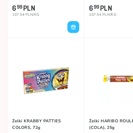
6
PLN
6
PLN
99
99
107.54 PLN/KG
107.54 PLN/KG
Żelki KRABBY PATTIES
Żelki HARIBO ROUL
COLORS, 72g
(COLA), 25g