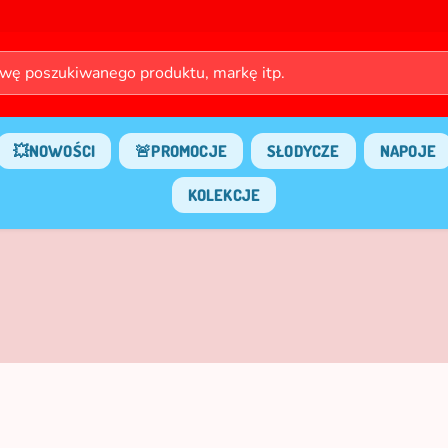
💥NOWOŚCI
🚨PROMOCJE
SŁODYCZE
NAPOJE
KOLEKCJE