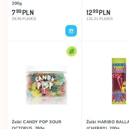
200g
7
PLN
12
PLN
99
99
39.95 PLN/KG
131.21 PLN/KG
Żelki CANDY POP SOUR
Żelki HARIBO BALL
OCTOPUS, 280g
(CHERRY), 200g