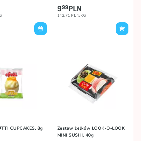
9
PLN
99
G
142.71 PLN/KG
UTTI CUPCAKES, 8g
Zestaw żelków LOOK-O-LOOK
MINI SUSHI, 40g