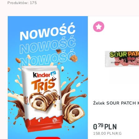
Produktów: 175
Żelek SOUR PATCH K
0
PLN
79
158.00 PLN/KG