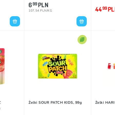
6
PLN
99
44
PL
99
107.54 PLN/KG
Z
Żelki SOUR PATCH KIDS, 99g
Żelki HAR
g