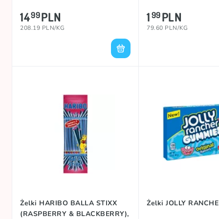
14
PLN
1
PLN
99
99
208.19 PLN/KG
79.60 PLN/KG
Żelki HARIBO BALLA STIXX
Żelki JOLLY RANCHE
(RASPBERRY & BLACKBERRY),