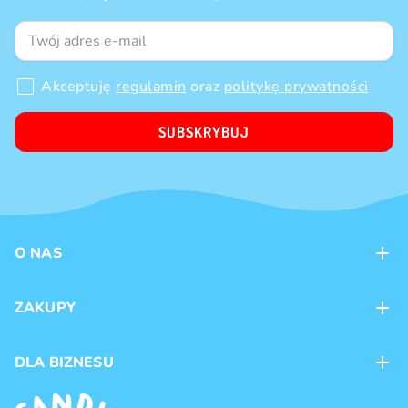
Akceptuję
regulamin
oraz
politykę prywatności
SUBSKRYBUJ
O NAS
Kontakt
ZAKUPY
Sklepy
Metody płatności
DLA BIZNESU
Dostawa
Marki produktów
Franczyza
Regulamin