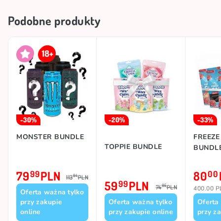
Podobne produkty
TOP
TOP
Marka
AMOS
-30%
-20%
-33%
MONSTER BUNDLE
FREEZE
TOPPIE BUNDLE
BUNDL
79
PLN
80
99
00
94
113
PLN
59
PLN
99
95
74
PLN
400.00 
Oferta ważna tylko
przy zakupie
Oferta ważna tylko
Oferta
online
przy zakupie online
przy z