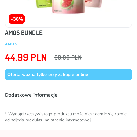
-36%
AMOS BUNDLE
AMOS
44.99 PLN
69.90 PLN
Oferta ważna tylko przy zakupie online
Dodatkowe informacje
Warunki
Przechowywać w chłodnym i
* Wygląd rzeczywistego produktu może nieznacznie się różnić
przechowywania
od zdjęcia produktu na stronie internetowej
suchym miejscu
Kolekcje
🥢 Produkty azjatyckie