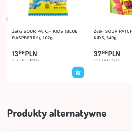
Żelki SOUR PATCH KIDS (BLUE
Żelki SOUR PATC
RASPBERRY), 102g
KIDS, 340g
13
PLN
37
PLN
99
99
137.16 PLN/KG
111.74 PLN/KG
Produkty alternatywne