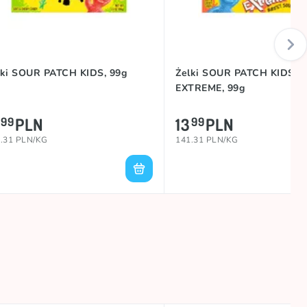
lki SOUR PATCH KIDS, 99g
Żelki SOUR PATCH KIDS
EXTREME, 99g
PLN
13
PLN
99
99
.31 PLN/KG
141.31 PLN/KG