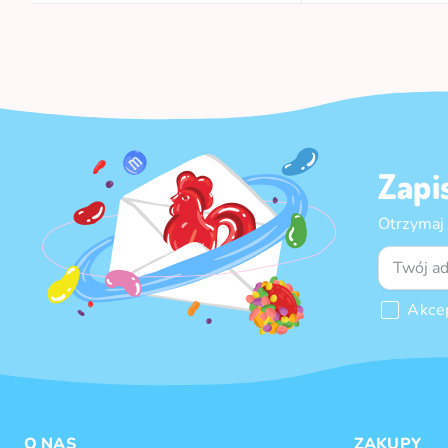
Zapi
Otrzymaj
Akce
O NAS
ZAKUPY