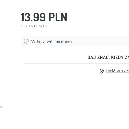
13.99 PLN
137.16 PLN/KG
W tej chwili nie mamy
DAJ ZNAĆ, KIEDY 
Ilość w skl
od