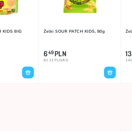
H KIDS BIG
Żelki SOUR PATCH KIDS, 80g
Że
6
PLN
13
49
81.13 PLN/KG
141