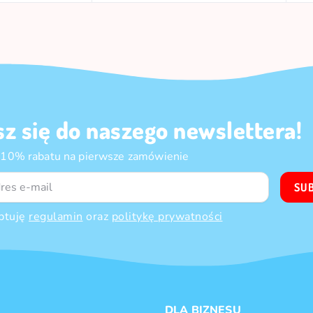
sz się do naszego newslettera!
 10% rabatu na pierwsze zamówienie
SU
ptuję
regulamin
oraz
politykę prywatności
DLA BIZNESU