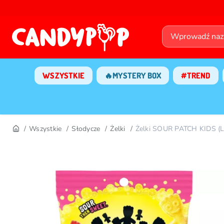
WSZYSTKIE
🔥MYSTERY BOX
#TREND
Wszystkie
Słodycze
Żelki
Żelki SOUR PATCH KIDS 