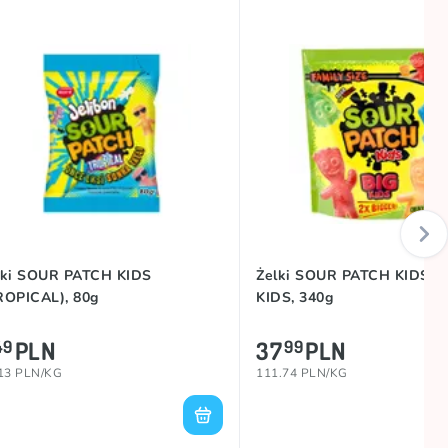
lki SOUR PATCH KIDS
Żelki SOUR PATCH KIDS B
ROPICAL), 80g
KIDS, 340g
PLN
37
PLN
49
99
13 PLN/KG
111.74 PLN/KG