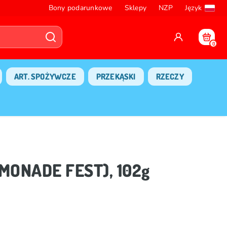
Bony podarunkowe
Sklepy
NZP
Język
0
ART. SPOŻYWCZE
PRZEKĄSKI
RZECZY
EMONADE FEST), 102g