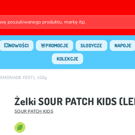
💥NOWOŚCI
🚨PROMOCJE
SŁODYCZE
NAPOJE
KOLEKCJE
(LEMONADE FEST), 102g
Żelki SOUR PATCH KIDS (L
SOUR PATCH KIDS