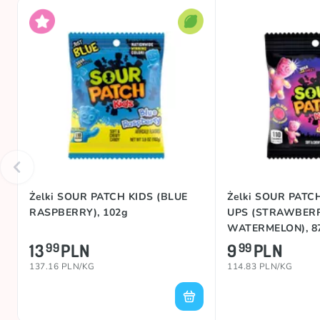
Żelki SOUR PATCH KIDS (BLUE
Żelki SOUR PATC
RASPBERRY), 102g
UPS (STRAWBER
WATERMELON), 8
13
PLN
9
PLN
99
99
137.16 PLN/KG
114.83 PLN/KG