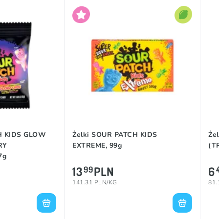
H KIDS GLOW
Żelki SOUR PATCH KIDS
Że
RY
EXTREME, 99g
(T
7g
13
PLN
6
99
141.31 PLN/KG
81.