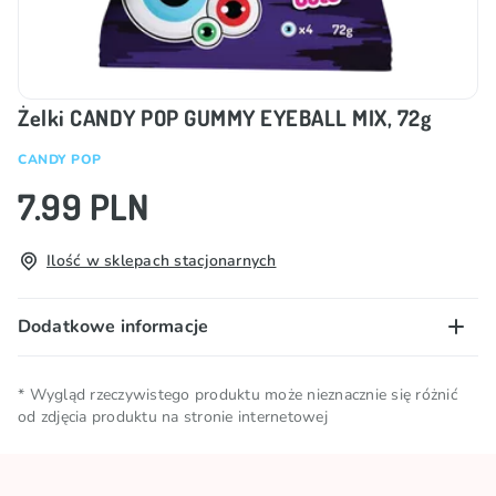
Żelki CANDY POP GUMMY EYEBALL MIX, 72g
CANDY POP
7.99 PLN
Ilość w sklepach stacjonarnych
Dodatkowe informacje
Warunki
Przechowywać w chłodnym i
* Wygląd rzeczywistego produktu może nieznacznie się różnić
przechowywania
od zdjęcia produktu na stronie internetowej
suchym miejscu
Marka
CANDY POP