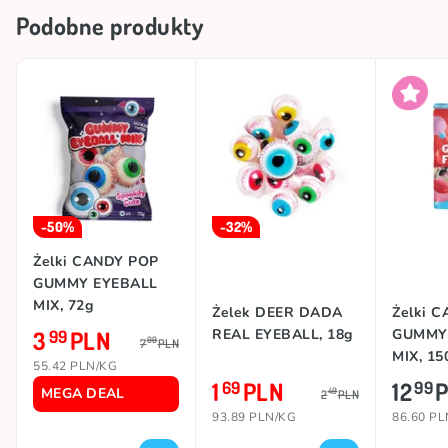
Podobne produkty
-50%
-32%
Żelki CANDY POP
GUMMY EYEBALL
MIX, 72g
Żelek DEER DADA
Żelki 
3
PLN
REAL EYEBALL, 18g
GUMMY
99
99
7
PLN
MIX, 15
55.42 PLN/KG
1
PLN
12
69
99
MEGA DEAL
49
2
PLN
93.89 PLN/KG
86.60 P