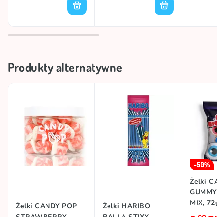
Produkty alternatywne
-50%
Żelki 
GUMMY
MIX, 72
Żelki CANDY POP
Żelki HARIBO
STRAWBERRY
BALLA STIXX