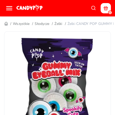
0
Wszystkie
Słodycze
Żelki
Żelki CANDY POP GUMMY E