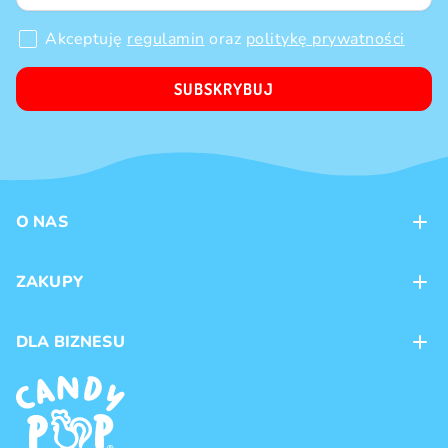
Akceptuję
regulamin
oraz
politykę prywatności
SUBSKRYBUJ
O NAS
Kontakt
ZAKUPY
Sklepy
Metody płatności
DLA BIZNESU
Dostawa
Marki produktów
Franczyza
Regulamin
Handel hurtowy
Polityka prywatności