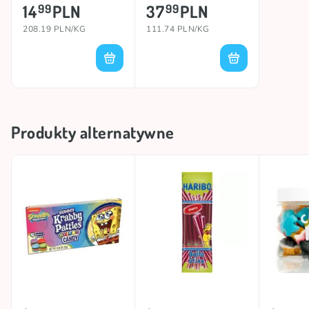
14
PLN
37
PLN
99
99
208.19 PLN/KG
111.74 PLN/KG
Produkty alternatywne