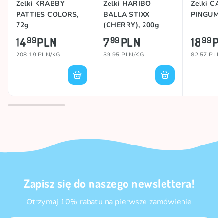
Żelki KRABBY
Żelki HARIBO
Żelki 
PATTIES COLORS,
BALLA STIXX
PINGUM
72g
(CHERRY), 200g
14
PLN
7
PLN
18
99
99
99
208.19 PLN/KG
39.95 PLN/KG
82.57 P
Zapisz się do naszego newslettera!
Otrzymaj 10% rabatu na pierwsze zamówienie