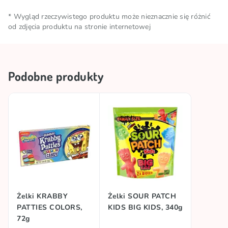
przeciwutleniacz (E300), barwniki (E120, E141(ii),
0,2g, w tym kwasy tłuszczowe nasycone – 0,2g;
Ilość netto
0.168 KG
E160a(i)).
* Wygląd rzeczywistego produktu może nieznacznie się różnić
węglowodany – 79g, w tym cukry – 78g; białko – 5,7g;
od zdjęcia produktu na stronie internetowej
sól – 0,10g.
Warunki
Przechowywać w chłodnym i
przechowywania
suchym miejscu
Podobne produkty
Marka
BIP
Kraj pochodzenia
Indonezja
Licencja
SPONGEBOB SQUAREPANTS
Żelki KRABBY
Żelki SOUR PATCH
PATTIES COLORS,
KIDS BIG KIDS, 340g
72g