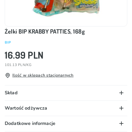
Żelki BIP KRABBY PATTIES, 168g
BIP
16.99 PLN
101.13 PLN/KG
Ilość w sklepach stacjonarnych
Skład
Syrop glukozowy, cukier, woda, żelatyna, sok jabłkowy
Wartość odżywcza
z koncentratu 2%, substancja utrzymująca wilgoć
(E420), kwasy (E330, E270), hydrolizowane białka,
100 g/ml:
Dodatkowe informacje
aromaty, substancje glazurujące (E901, E903),
Wartość energetyczna – 1439 kJ/ 339 kcal; tłuszcz –