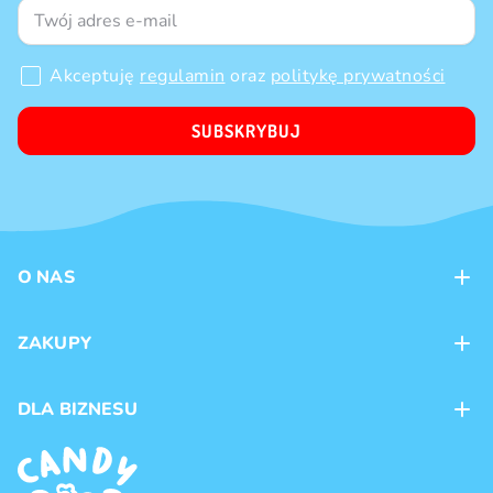
Akceptuję
regulamin
oraz
politykę prywatności
SUBSKRYBUJ
O NAS
Kontakt
ZAKUPY
Sklepy
Metody płatności
DLA BIZNESU
Dostawa
Marki produktów
Franczyza
Regulamin
Handel hurtowy
Polityka prywatności