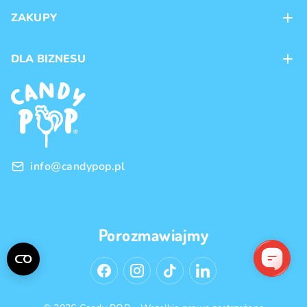
Kontakt
ZAKUPY
Sklepy
Metody płatności
DLA BIZNESU
Dostawa
Marki produktów
Franczyza
Regulamin
Handel hurtowy
Polityka prywatności
info@candypop.pl
Porozmawiajmy