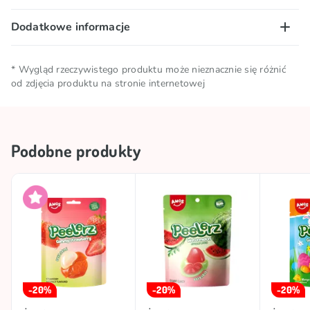
Dodatkowe informacje
Ilość netto
0.065 KG
* Wygląd rzeczywistego produktu może nieznacznie się różnić
od zdjęcia produktu na stronie internetowej
Warunki
Przechowywać w chłodnym i
przechowywania
suchym miejscu
Podobne produkty
Kolekcje
🥢 Produkty azjatyckie
Kraj pochodzenia
Chiny
TOP
TOP
Marka
AMOS
Kolekcje
🍭 Słodki dzionek
-20%
-20%
-20%