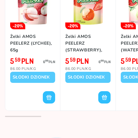
-20%
-20%
-20%
Żelki AMOS
Żelki AMOS
Żelki 
PEELERZ (LYCHEE),
PEELERZ
PEELER
65g
(STRAWBERRY),
(WATER
65g
65g
5
PLN
5
PLN
5
P
59
59
59
99
99
6
PLN
6
PLN
86.00 PLN/KG
86.00 PLN/KG
86.00 P
SŁODKI DZIONEK
SŁODKI DZIONEK
SŁODK