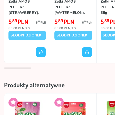
Żelki AMOS
Żelki AMOS
Żelki 
#trend
PEELABLE CANDY
PEELERZ
PEELERZ
PEELER
(STRAWBERRY),
(WATERMELON),
65g
65g
65g
5
PLN
5
PLN
5
P
59
59
59
99
99
6
PLN
6
PLN
86.00 PLN/KG
86.00 PLN/KG
86.00 P
SŁODKI DZIONEK
SŁODKI DZIONEK
SŁODK
Produkty alternatywne