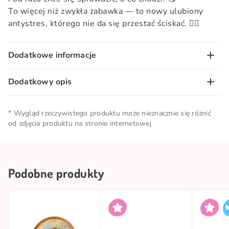
To więcej niż zwykła zabawka — to nowy ulubiony
antystres, którego nie da się przestać ściskać. 😮‍💨
Dodatkowe informacje
Dodatkowy opis
Kolekcje
🎶 Hity z TikTok'a
Ostrzeżenie:
ryzyko zadławienia. Nie nadaje się dla
TOP
TOP
* Wygląd rzeczywistego produktu może nieznacznie się różnić
dzieci poniżej 3 lat.
od zdjęcia produktu na stronie internetowej
Ta zabawka nie jest żywnością ani produktem
#trend
SQUISHIES
spożywczym. Nie spożywać.
Marka
SQUISHY BUTTER
Podobne produkty