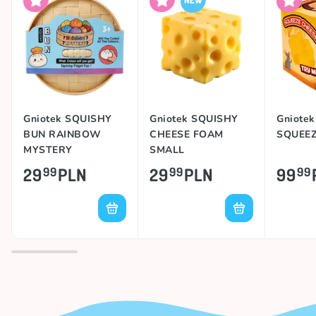
Gniotek SQUISHY
Gniotek SQUISHY
Gniote
BUN RAINBOW
CHEESE FOAM
SQUEEZ
MYSTERY
SMALL
DUMPLING
29
PLN
29
PLN
99
99
99
99