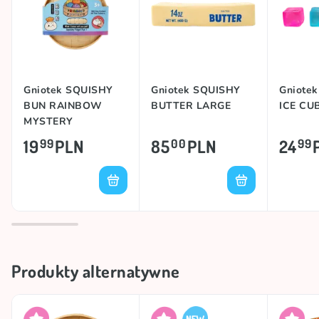
Gniotek SQUISHY
Gniotek SQUISHY
Gniote
BUN RAINBOW
BUTTER LARGE
ICE CU
MYSTERY
DUMPLING SMALL
19
PLN
85
PLN
24
99
00
99
Produkty alternatywne