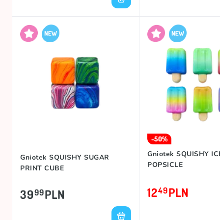
-50%
Gniotek SQUISHY IC
Gniotek SQUISHY SUGAR
POPSICLE
PRINT CUBE
12
PLN
49
39
PLN
99