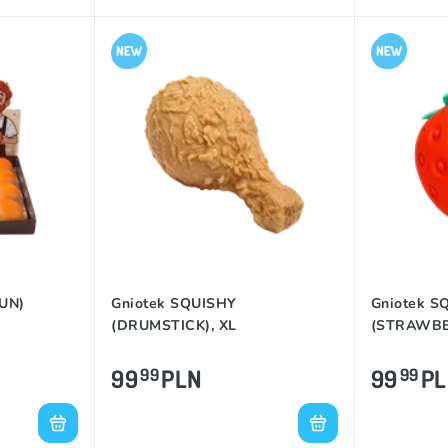
BUN)
Gniotek SQUISHY
Gniotek S
(DRUMSTICK), XL
(STRAWBE
99
PLN
99
P
99
99