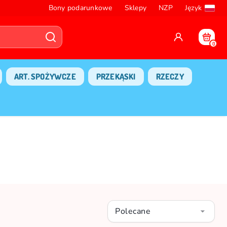
Bony podarunkowe
Sklepy
NZP
Język
0
ART. SPOŻYWCZE
PRZEKĄSKI
RZECZY
Polecane