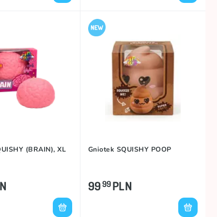
QUISHY (BRAIN), XL
Gniotek SQUISHY POOP
LN
99
PLN
99