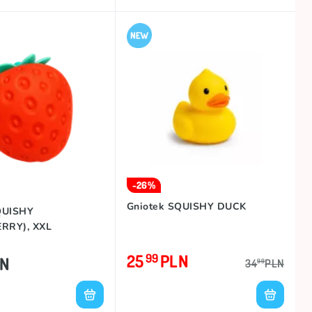
-26%
Gniotek SQUISHY DUCK
QUISHY
RRY), XXL
25
PLN
99
LN
34
PLN
99