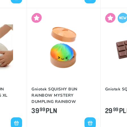
UN
Gniotek SQUISHY BUN
Gniotek 
 XL
RAINBOW MYSTERY
DUMPLING RAINBOW
39
PLN
29
PL
99
99