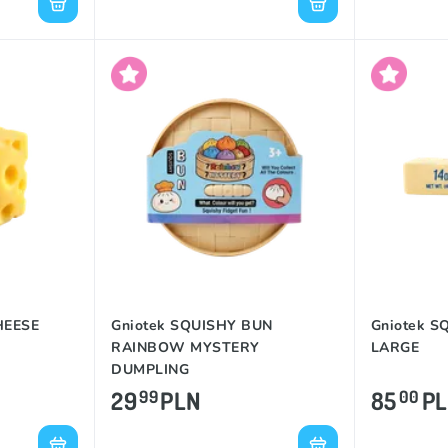
HEESE
Gniotek SQUISHY BUN
Gniotek S
RAINBOW MYSTERY
LARGE
DUMPLING
29
PLN
85
P
99
00