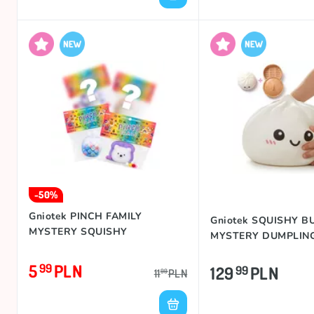
-50%
Gniotek PINCH FAMILY
Gniotek SQUISHY B
MYSTERY SQUISHY
MYSTERY DUMPLING
5
PLN
99
129
PLN
99
11
PLN
99