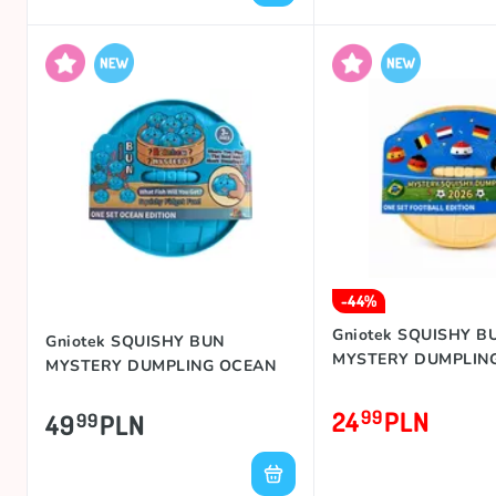
-44%
Gniotek SQUISHY B
Gniotek SQUISHY BUN
MYSTERY DUMPLIN
MYSTERY DUMPLING OCEAN
24
PLN
99
49
PLN
99