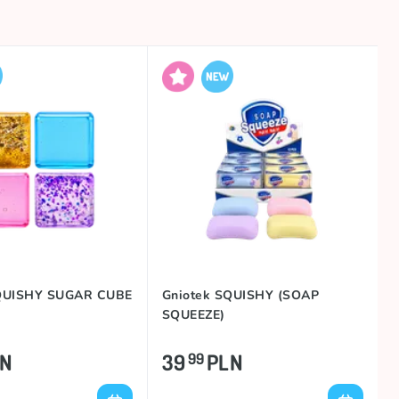
SQUISHY SUGAR CUBE
Gniotek SQUISHY (SOAP
SQUEEZE)
LN
39
PLN
99