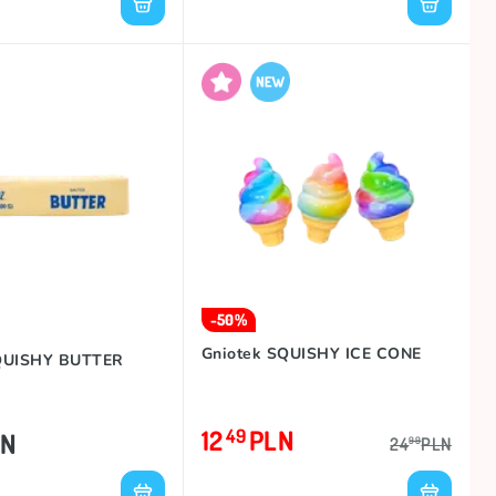
-50%
Gniotek SQUISHY ICE CONE
QUISHY BUTTER
12
PLN
49
LN
24
PLN
99