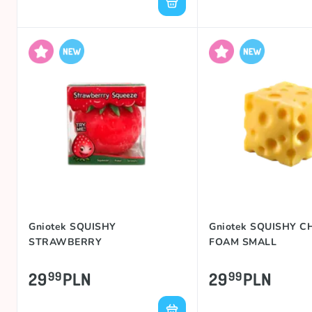
Gniotek SQUISHY
Gniotek SQUISHY C
STRAWBERRY
FOAM SMALL
29
PLN
29
PLN
99
99