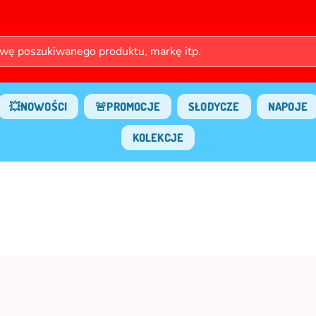
💥NOWOŚCI
🚨PROMOCJE
SŁODYCZE
NAPOJE
KOLEKCJE