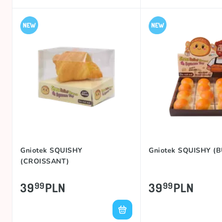
Gniotek SQUISHY
Gniotek SQUISHY (
(CROISSANT)
39
PLN
39
PLN
99
99