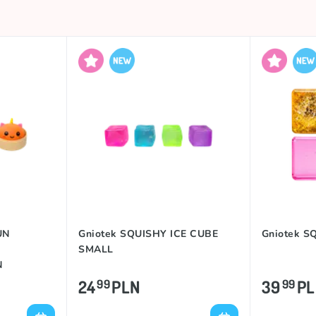
UN
Gniotek SQUISHY ICE CUBE
Gniotek 
Y
SMALL
N
24
PLN
39
P
99
99