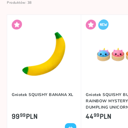
Produktów: 38
Gniotek SQUISHY BANANA XL
Gniotek SQUISHY B
RAINBOW MYSTER
DUMPLING UNICOR
99
PLN
44
PLN
99
99