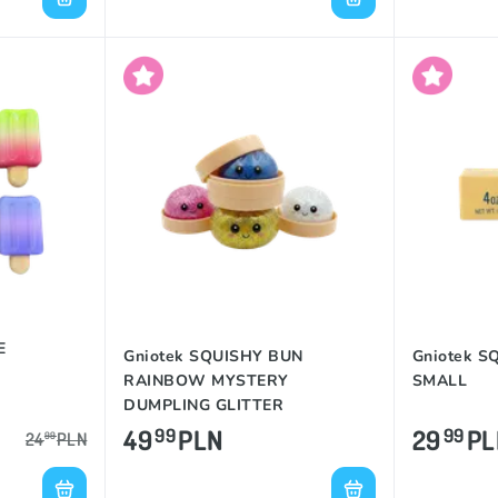
E
Gniotek SQUISHY BUN
Gniotek S
RAINBOW MYSTERY
SMALL
DUMPLING GLITTER
49
PLN
29
PL
99
99
24
PLN
99