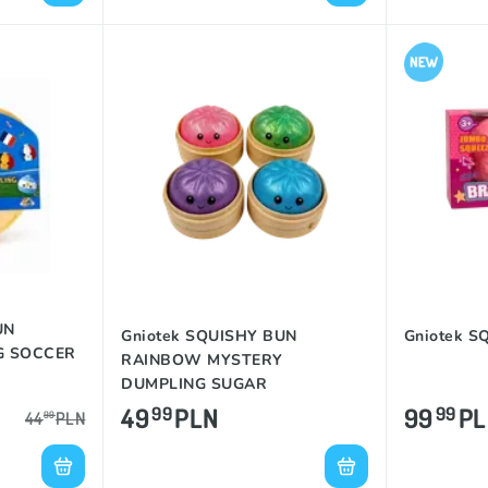
UN
Gniotek SQUISHY BUN
Gniotek S
G SOCCER
RAINBOW MYSTERY
DUMPLING SUGAR
49
PLN
99
P
99
99
44
PLN
99