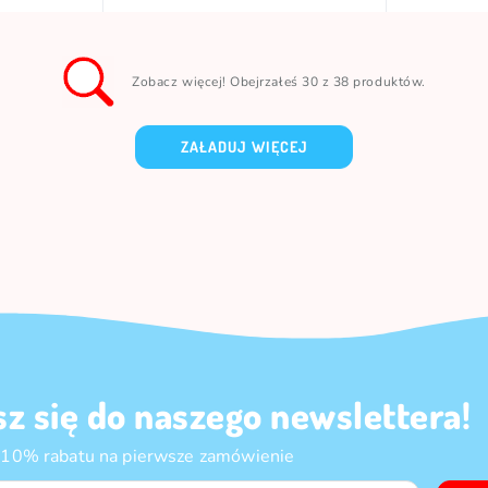
Zobacz więcej! Obejrzałeś 30 z 38 produktów.
ZAŁADUJ WIĘCEJ
sz się do naszego newslettera!
 10% rabatu na pierwsze zamówienie