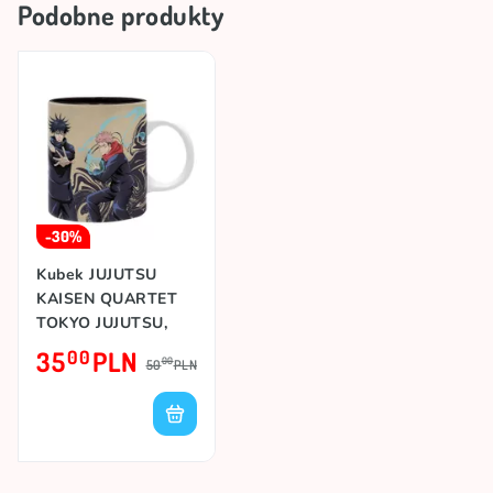
Podobne produkty
-30%
Kubek JUJUTSU
KAISEN QUARTET
TOKYO JUJUTSU,
320ml
35
PLN
00
00
50
PLN