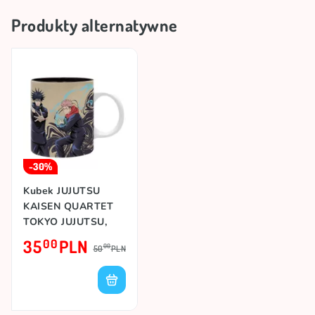
Produkty alternatywne
-30%
Kubek JUJUTSU
KAISEN QUARTET
TOKYO JUJUTSU,
320ml
35
PLN
00
00
50
PLN