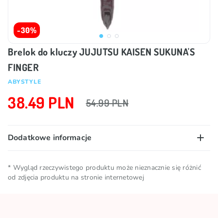
-30%
Brelok do kluczy JUJUTSU KAISEN SUKUNA'S
FINGER
ABYSTYLE
38.49 PLN
54.99 PLN
Dodatkowe informacje
Marka
ABYSTYLE
* Wygląd rzeczywistego produktu może nieznacznie się różnić
od zdjęcia produktu na stronie internetowej
Licencja
JUJUTSU KAISEN