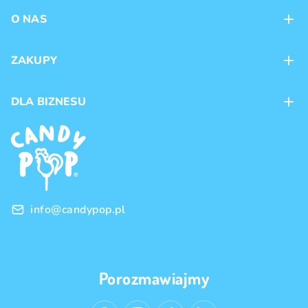
O NAS
Kontakt
ZAKUPY
Sklepy
Metody płatności
DLA BIZNESU
Dostawa
Marki produktów
Franczyza
Regulamin
Handel hurtowy
Polityka prywatności
info@candypop.pl
Porozmawiajmy