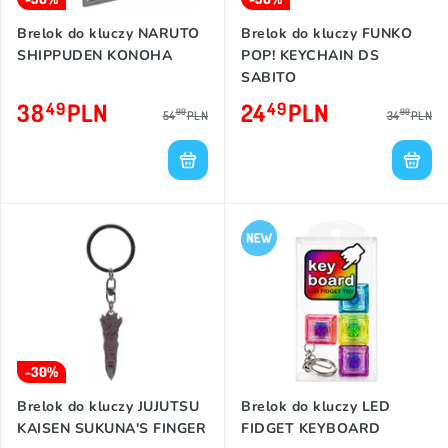
Brelok do kluczy NARUTO
Brelok do kluczy FUNKO
SHIPPUDEN KONOHA
POP! KEYCHAIN DS
SABITO
38
PLN
24
PLN
49
49
99
99
54
PLN
34
PLN
-30%
Brelok do kluczy JUJUTSU
Brelok do kluczy LED
KAISEN SUKUNA'S FINGER
FIDGET KEYBOARD