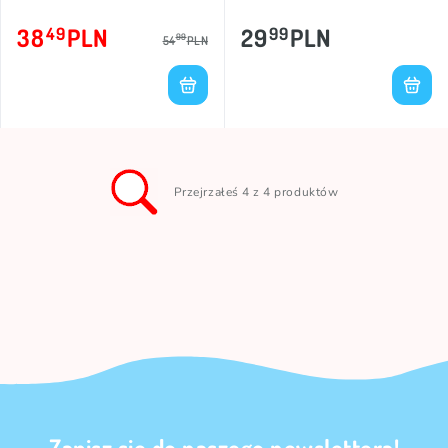
38
PLN
29
PLN
49
99
99
54
PLN
Przejrzałeś 4 z 4 produktów
Zapisz się do naszego newslettera!