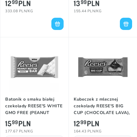
12
PLN
13
PLN
99
99
333.08 PLN/KG
155.44 PLN/KG
Batonik o smaku białej
Kubeczek z mlecznej
czekolady REESE'S WHITE
czekolady REESE'S BIG
GMO FREE (PEANUT
CUP (CHOCOLATE LAVA),
BUTTER), 90g
79g
15
PLN
12
PLN
99
99
177.67 PLN/KG
164.43 PLN/KG