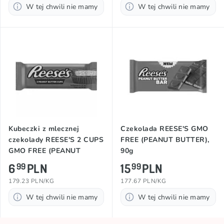
W tej chwili nie mamy
W tej chwili nie mamy
Kubeczki z mlecznej
Czekolada REESE'S GMO
czekolady REESE'S 2 CUPS
FREE (PEANUT BUTTER),
GMO FREE (PEANUT
90g
BUTTER), 39,5g
6
PLN
15
PLN
99
99
179.23 PLN/KG
177.67 PLN/KG
W tej chwili nie mamy
W tej chwili nie mamy