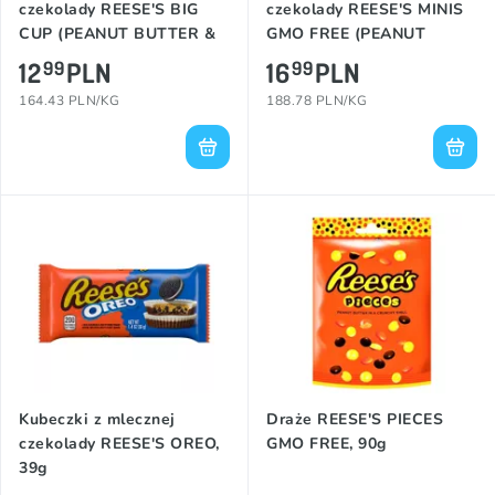
czekolady REESE'S BIG
czekolady REESE'S MINIS
CUP (PEANUT BUTTER &
GMO FREE (PEANUT
CARAMEL), 79g
BUTTER), 90g
12
PLN
16
PLN
99
99
164.43 PLN/KG
188.78 PLN/KG
Kubeczki z mlecznej
Draże REESE'S PIECES
czekolady REESE'S OREO,
GMO FREE, 90g
39g