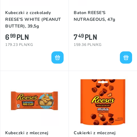
Kubeczki z czekolady
Baton REESE'S
REESE'S WHITE (PEANUT
NUTRAGEOUS, 47g
BUTTER), 39,5g
6
PLN
7
PLN
99
49
179.23 PLN/KG
159.36 PLN/KG
Kubeczki z mlecznej
Cukierki z mlecznej