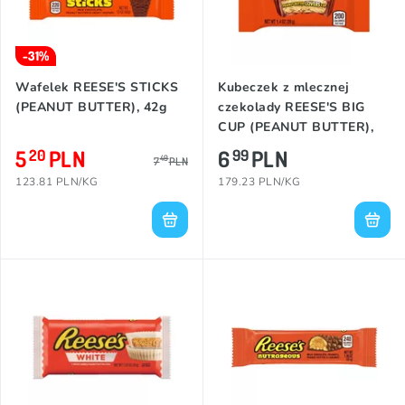
-31%
Wafelek REESE'S STICKS
Kubeczek z mlecznej
(PEANUT BUTTER), 42g
czekolady REESE'S BIG
CUP (PEANUT BUTTER),
39g
5
PLN
6
PLN
20
99
49
7
PLN
123.81 PLN/KG
179.23 PLN/KG