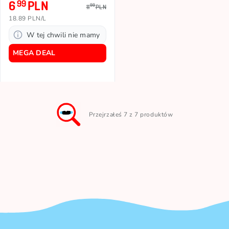
6
PLN
99
99
11
PLN
18.89 PLN/L
W tej chwili nie mamy
MEGA DEAL
Przejrzałeś 7 z 7 produktów