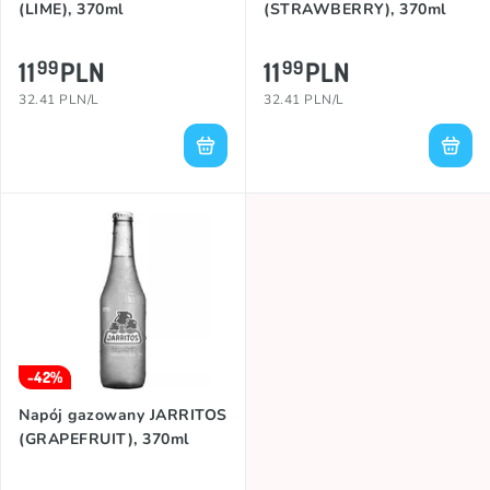
(LIME), 370ml
(STRAWBERRY), 370ml
11
PLN
11
PLN
99
99
32.41 PLN/L
32.41 PLN/L
-42%
Napój gazowany JARRITOS
(GRAPEFRUIT), 370ml