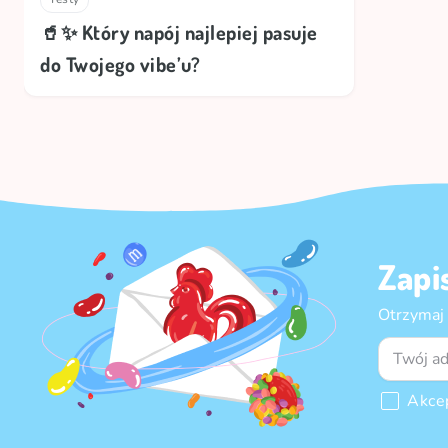
🥤✨ Który napój najlepiej pasuje
do Twojego vibe’u?
Zapi
Otrzymaj
Akce