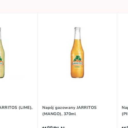
ARRITOS (LIME),
Napój gazowany JARRITOS
Na
(MANGO), 370ml
(P
99