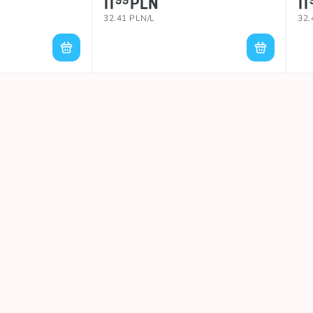
11
PLN
11
32.41 PLN/L
32.