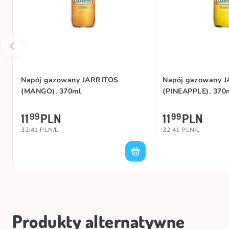
Napój gazowany JARRITOS
Napój gazowany 
(MANGO), 370ml
(PINEAPPLE), 370
11
PLN
11
PLN
99
99
32.41 PLN/L
32.41 PLN/L
Produkty alternatywne