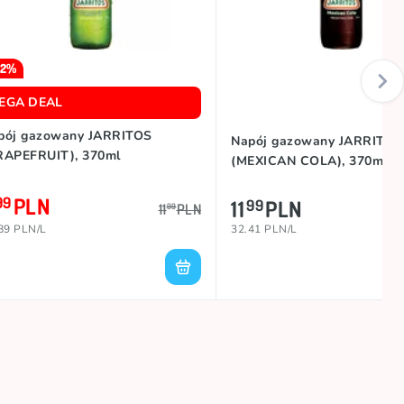
42%
EGA DEAL
pój gazowany JARRITOS
Napój gazowany JARRITOS
RAPEFRUIT), 370ml
(MEXICAN COLA), 370ml
PLN
99
11
PLN
99
11
PLN
99
89 PLN/L
32.41 PLN/L