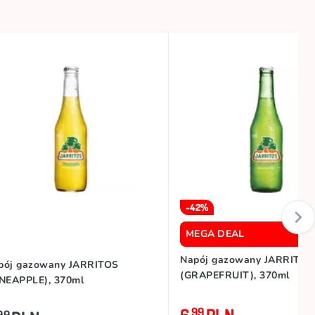
-42%
MEGA DEAL
Napój gazowany JARRITOS
pój gazowany JARRITOS
(GRAPEFRUIT), 370ml
INEAPPLE), 370ml
6
PLN
99
99