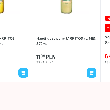
-
M
Na
JARRITOS
Napój gazowany JARRITOS (LIME),
(G
ml
370ml
6
11
PLN
99
32.41 PLN/L
18.