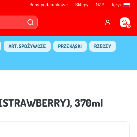
Bony podarunkowe
Sklepy
NZP
Język
0
ART. SPOŻYWCZE
PRZEKĄSKI
RZECZY
 (STRAWBERRY), 370ml