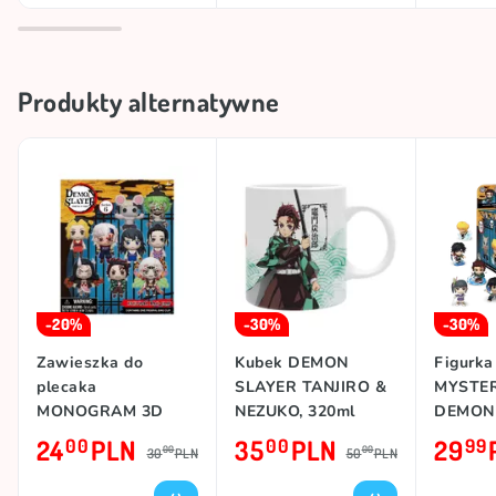
Produkty alternatywne
-20%
-30%
-30%
Zawieszka do
Kubek DEMON
Figurk
plecaka
SLAYER TANJIRO &
MYSTER
MONOGRAM 3D
NEZUKO, 320ml
DEMON
BLIND PACK
24
PLN
35
PLN
29
00
00
99
00
00
30
PLN
50
PLN
DEMON SLAYER
(SEASON 2)