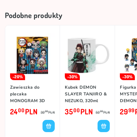
Podobne produkty
-20%
-30%
-30%
Zawieszka do
Kubek DEMON
Figurk
plecaka
SLAYER TANJIRO &
MYSTER
MONOGRAM 3D
NEZUKO, 320ml
DEMON
BLIND PACK
24
PLN
35
PLN
29
00
00
99
00
00
30
PLN
50
PLN
DEMON SLAYER
(SEASON 2)