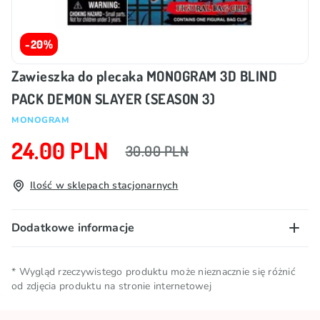
-20%
Zawieszka do plecaka MONOGRAM 3D BLIND
PACK DEMON SLAYER (SEASON 3)
MONOGRAM
24.00 PLN
30.00 PLN
Ilość w sklepach stacjonarnych
Dodatkowe informacje
Licencja
DEMON SLAYER
* Wygląd rzeczywistego produktu może nieznacznie się różnić
od zdjęcia produktu na stronie internetowej
Marka
MONOGRAM