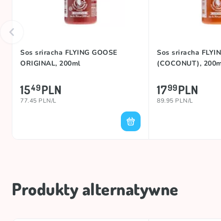
Sos sriracha FLYING GOOSE
Sos sriracha FLY
ORIGINAL, 200ml
(COCONUT), 200m
15
PLN
17
PLN
49
99
77.45 PLN/L
89.95 PLN/L
Produkty alternatywne