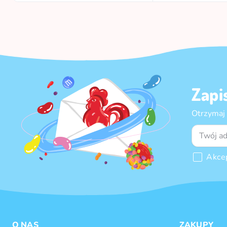
Zapi
Otrzymaj
Akce
O NAS
ZAKUPY