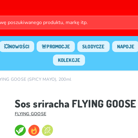
💥NOWOŚCI
🚨PROMOCJE
SŁODYCZE
NAPOJE
KOLEKCJE
FLYING GOOSE (SPICY MAYO), 200ml
Sos sriracha FLYING GOOSE
FLYING GOOSE