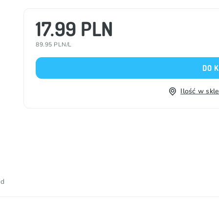
17.99 PLN
89.95 PLN/L
DO 
Ilość w skl
od