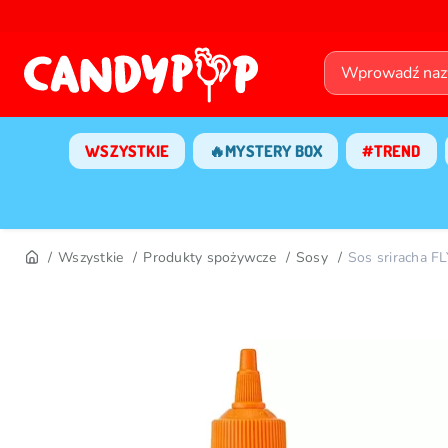
WSZYSTKIE
🔥MYSTERY BOX
#TREND
Wszystkie
Produkty spożywcze
Sosy
Sos sriracha 