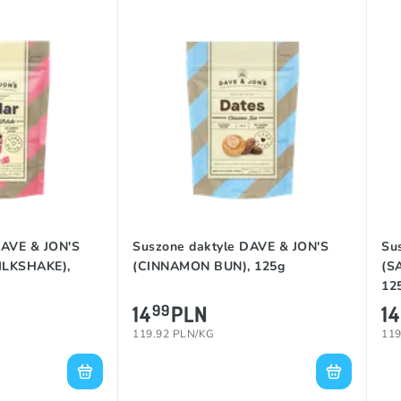
DAVE & JON'S
Suszone daktyle DAVE & JON'S
Su
LKSHAKE),
(CINNAMON BUN), 125g
(S
12
14
PLN
14
99
119.92 PLN/KG
119