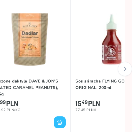
szone daktyle DAVE & JON'S
Sos sriracha FLYING GOOS
ALTED CARAMEL PEANUTS),
ORIGINAL, 200ml
5g
PLN
15
PLN
99
49
.92 PLN/KG
77.45 PLN/L