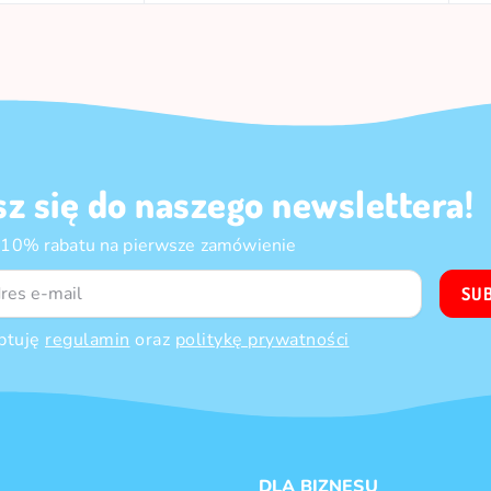
sz się do naszego newslettera!
 10% rabatu na pierwsze zamówienie
SU
ptuję
regulamin
oraz
politykę prywatności
DLA BIZNESU