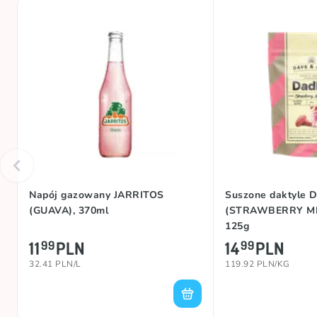
Napój gazowany JARRITOS
Suszone daktyle 
(GUAVA), 370ml
(STRAWBERRY MI
125g
11
PLN
14
PLN
99
99
32.41 PLN/L
119.92 PLN/KG