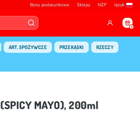
Bony podarunkowe
Sklepy
NZP
Język
0
ART. SPOŻYWCZE
PRZEKĄSKI
RZECZY
 (SPICY MAYO), 200ml