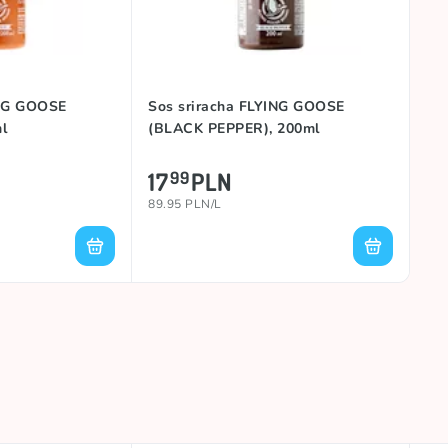
ING GOOSE
Sos sriracha FLYING GOOSE
l
(BLACK PEPPER), 200ml
17
PLN
99
89.95 PLN/L