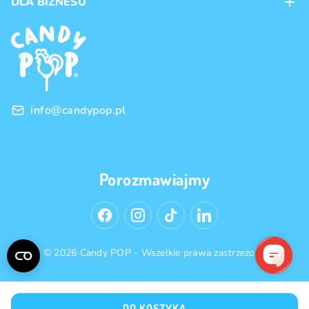
DLA BIZNESU
Dostawa
Marki produktów
Franczyza
Regulamin
Handel hurtowy
Polityka prywatności
info@candypop.pl
Porozmawiajmy
© 2026 Candy POP - Wszelkie prawa zastrzeżone
DO KOSZYKA