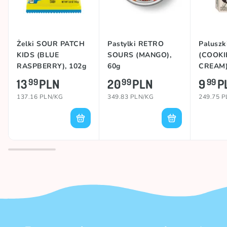
Żelki SOUR PATCH
Pastylki RETRO
Palusz
KIDS (BLUE
SOURS (MANGO),
(COOKI
RASPBERRY), 102g
60g
CREAM)
13
PLN
20
PLN
9
P
99
99
99
137.16 PLN/KG
349.83 PLN/KG
249.75 