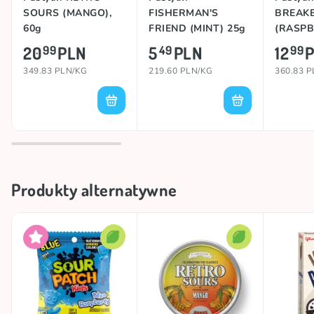
SOURS (MANGO),
FISHERMAN'S
BREAK
60g
FRIEND (MINT) 25g
(RASPB
20
PLN
5
PLN
12
99
49
99
349.83 PLN/KG
219.60 PLN/KG
360.83 
Produkty alternatywne