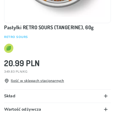
Pastylki RETRO SOURS (TANGERINE), 60g
RETRO SOURS
20.99 PLN
349.83 PLN/KG
Ilość w sklepach stacjonarnych
Skład
Cukier, syrop glukozowy, kwas (E296), woda, kwas
Wartość odżywcza
(E330), aromat, barwnik (E110*).
*Może mieć