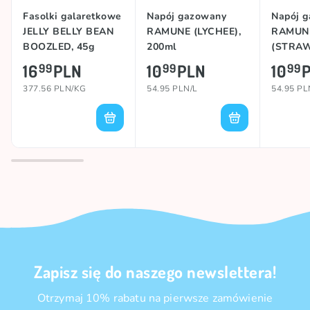
Fasolki galaretkowe
Napój gazowany
Napój 
JELLY BELLY BEAN
RAMUNE (LYCHEE),
RAMUN
BOOZLED, 45g
200ml
(STRAW
200ml
16
PLN
10
PLN
10
99
99
99
377.56 PLN/KG
54.95 PLN/L
54.95 PL
Zapisz się do naszego newslettera!
Otrzymaj 10% rabatu na pierwsze zamówienie