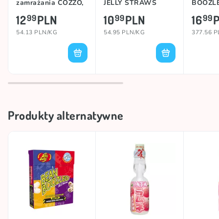
zamrażania COZZO,
JELLY STRAWS
BOOZLE
240g
(FRUITY
12
PLN
10
PLN
16
99
99
99
ASSORTED), 200g
54.13 PLN/KG
54.95 PLN/KG
377.56 
Produkty alternatywne