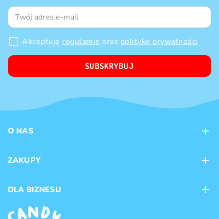
Akceptuję
regulamin
oraz
politykę prywatności
SUBSKRYBUJ
O NAS
Kontakt
ZAKUPY
Sklepy
Metody płatności
DLA BIZNESU
Dostawa
Marki produktów
Franczyza
Regulamin