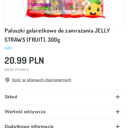
Paluszki galaretkowe do zamrażania JELLY
STRAWS (FRUIT), 300g
ABC
20.99 PLN
69.97 PLN/KG
Ilość w sklepach stacjonarnych
Skład
Woda, cukier, fruktoza, substancje zagęszczające
Wartość odżywcza
(E407, E410), regulatory kwasowości (E296, E330),
aromaty (truskawkowy, winogronowy, ananasowy,
100 g/ml:
Dodatkowe informacje