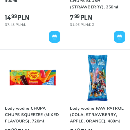
400ml
CHUPS SLUSH
(STRAWBERRY), 250ml
14
PLN
7
PLN
99
99
37.48 PLN/L
31.96 PLN/KG
Lody wodne CHUPA
Lody wodne PAW PATROL
CHUPS SQUEEZEE (MIXED
(COLA, STRAWBERRY,
FLAVOURS), 720ml
APPLE, ORANGE), 480ml