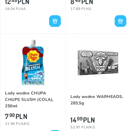
12
PLN
8
PLN
99
49
18.04 PLN/L
17.69 PLN/L
Lody wodne CHUPA
Lody wodne WARHEADS,
CHUPS SLUSH (COLA),
283,5g
250ml
7
PLN
99
14
PLN
99
31.96 PLN/KG
52.97 PLN/KG