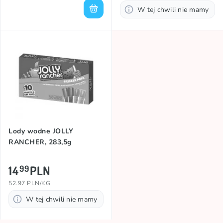
W tej chwili nie mamy
Lody wodne JOLLY
RANCHER, 283,5g
14
PLN
99
52.97 PLN/KG
W tej chwili nie mamy