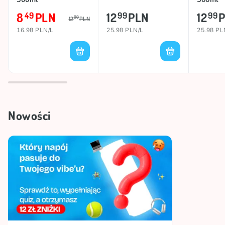
8
PLN
12
PLN
12
49
99
99
99
12
PLN
16.98 PLN/L
25.98 PLN/L
25.98 PL
Nowości