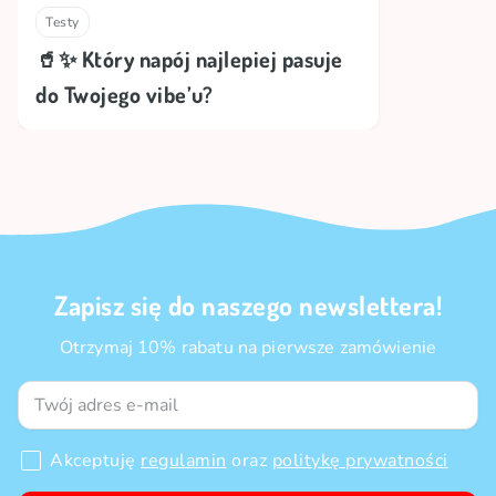
Testy
🥤✨ Który napój najlepiej pasuje
do Twojego vibe’u?
Zapisz się do naszego newslettera!
Otrzymaj 10% rabatu na pierwsze zamówienie
Akceptuję
regulamin
oraz
politykę prywatności