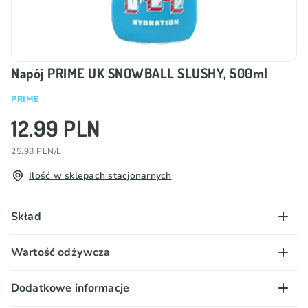
Napój PRIME UK SNOWBALL SLUSHY, 500ml
PRIME
12.99 PLN
25.98 PLN/L
Ilość w sklepach stacjonarnych
Skład
Zawiera substancje słodzące.
Wartość odżywcza
Woda, kwas (kwas cytrynowy), sole potasowe kwasu
ortofosforowego, sole magnezowe kwasu
100 g/ml:
Dodatkowe informacje
cytrynowego, aromat, substancje słodzące (sukraloza,
Wartość energetyczna – 11 kJ/ 3 kcal; tłuszcz – 0g, w