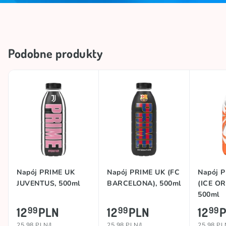
Podobne produkty
Napój PRIME UK
Napój PRIME UK (FC
Napój 
JUVENTUS, 500ml
BARCELONA), 500ml
(ICE O
500ml
12
PLN
12
PLN
12
99
99
99
25.98 PLN/L
25.98 PLN/L
25.98 PL