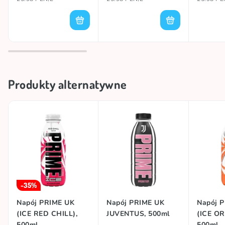
Produkty alternatywne
-35%
Napój PRIME UK
Napój PRIME UK
Napój 
(ICE RED CHILL),
JUVENTUS, 500ml
(ICE O
500ml
500ml