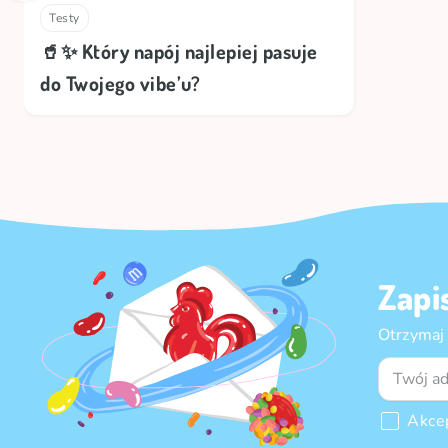
Testy
🥤✨ Który napój najlepiej pasuje
do Twojego vibe’u?
Zapi
Otrzymaj
Akce