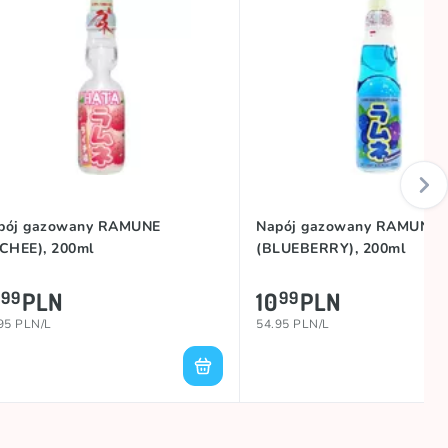
pój gazowany RAMUNE
Napój gazowany RAMUNE
YCHEE), 200ml
(BLUEBERRY), 200ml
PLN
10
PLN
99
99
95 PLN/L
54.95 PLN/L