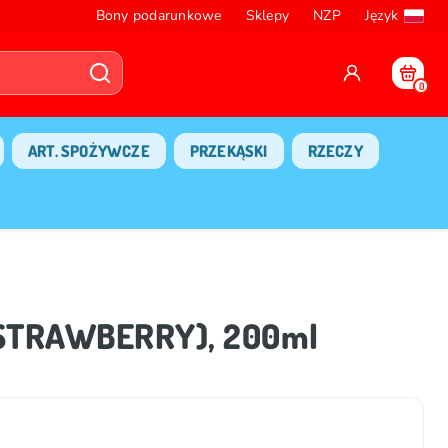
Bony podarunkowe
Sklepy
NZP
Język
0
ART. SPOŻYWCZE
PRZEKĄSKI
RZECZY
(STRAWBERRY), 200ml