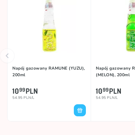
Kolekcje
Kraj pochodzenia
Napój gazowany RAMUNE (YUZU),
Napój gazowany
200ml
(MELON), 200ml
10
PLN
10
PLN
99
99
54.95 PLN/L
54.95 PLN/L