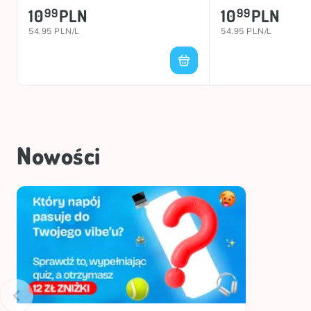
10
PLN
10
PLN
99
99
54.95 PLN/L
54.95 PLN/L
Nowości