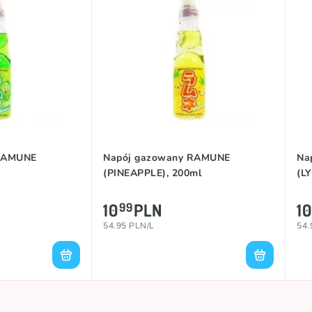
🎶 Hity z TikTok'a
Japonia
 RAMUNE
Napój gazowany RAMUNE
Na
(PINEAPPLE), 200ml
(L
10
PLN
10
99
54.95 PLN/L
54.