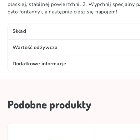
płaskiej, stabilnej powierzchni. 2. Wypchnij specjalny p
było fontanny), a następnie ciesz się napojem!
Skład
Woda 89%, cukier, syrop kukurydziany o wysokiej za
Wartość odżywcza
negatywny wpływ na aktywność i koncentrację dzie
100 g/ml:
Dodatkowe informacje
Wartość energetyczna - 197 kJ/ 47 kcal; tłuszcz – 0g
Ilość netto
Warunki przechowywania
Podobne produkty
Marka
Kolekcje