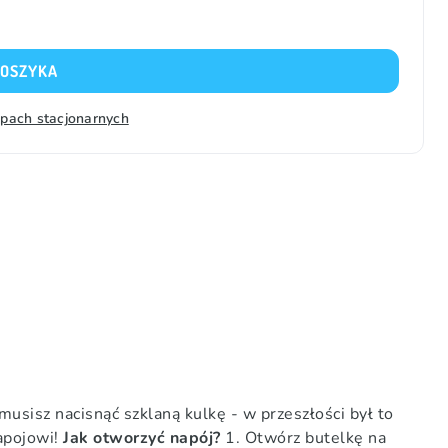
KOSZYKA
epach stacjonarnych
sisz nacisnąć szklaną kulkę - w przeszłości był to
apojowi!
Jak otworzyć napój?
1. Otwórz butelkę na