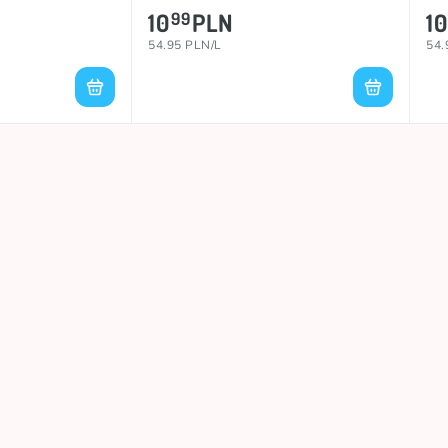
10
PLN
10
99
54.95 PLN/L
54.