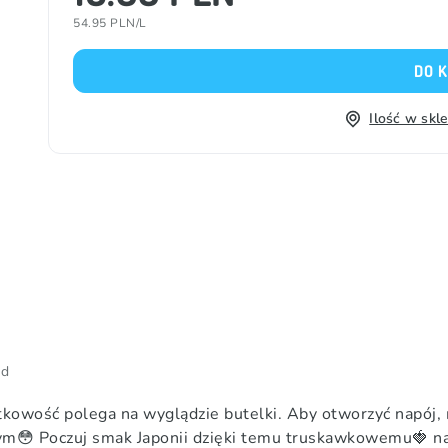
54.95 PLN/L
DO 
Ilość w skl
od
wość polega na wyglądzie butelki. Aby otworzyć napój, mu
ym😳 Poczuj smak Japonii dzięki temu truskawkowemu🍓 n