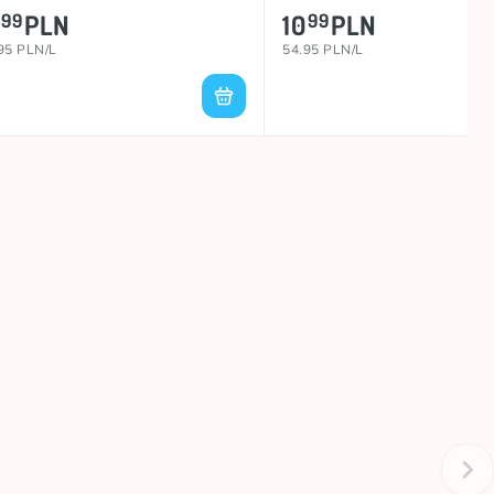
PLN
10
PLN
99
99
95 PLN/L
54.95 PLN/L