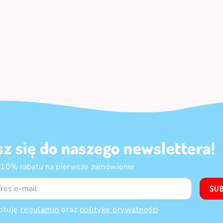
sz się do naszego newslettera!
 10% rabatu na pierwsze zamówienie
SU
ptuję
regulamin
oraz
politykę prywatności