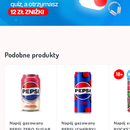
Podobne produkty
Napój gazowany
Napój gazowany
Napój e
PEPSI ZERO SUGAR
PEPSI (CHERRY),
ROCKS