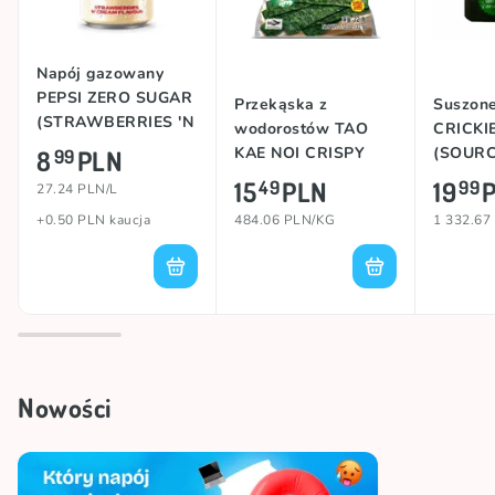
Napój gazowany
PEPSI ZERO SUGAR
Przekąska z
Suszone
(STRAWBERRIES 'N
wodorostów TAO
CRICKI
CREAM), 330ml
KAE NOI CRISPY
(SOUR
8
PLN
99
(ORIGINAL), 32g
ONION),
15
PLN
19
49
99
27.24 PLN/L
+0.50 PLN kaucja
484.06 PLN/KG
1 332.67
Nowości