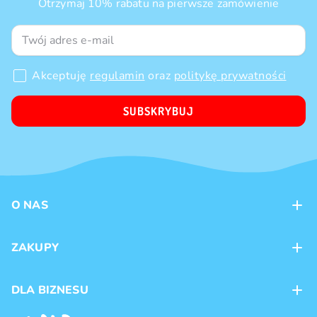
Otrzymaj 10% rabatu na pierwsze zamówienie
Akceptuję
regulamin
oraz
politykę prywatności
SUBSKRYBUJ
O NAS
Kontakt
ZAKUPY
Sklepy
Metody płatności
DLA BIZNESU
Dostawa
Marki produktów