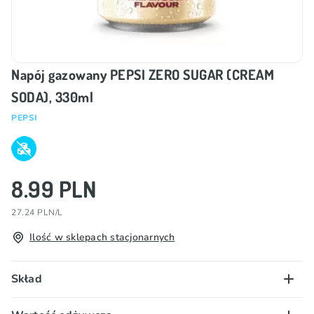
Napój gazowany PEPSI ZERO SUGAR (CREAM
SODA), 330ml
PEPSI
8.99 PLN
27.24 PLN/L
Ilość w sklepach stacjonarnych
Skład
Zawiera substancje słodzące.