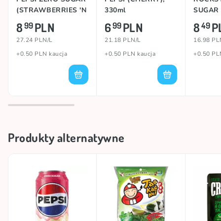
(STRAWBERRIES 'N
330ml
SUGAR
CREAM), 330ml
(STRA
8
PLN
6
PLN
8
P
99
99
49
LIME), 
27.24 PLN/L
21.18 PLN/L
16.98 PL
+0.50 PLN kaucja
+0.50 PLN kaucja
+0.50 PL
Produkty alternatywne