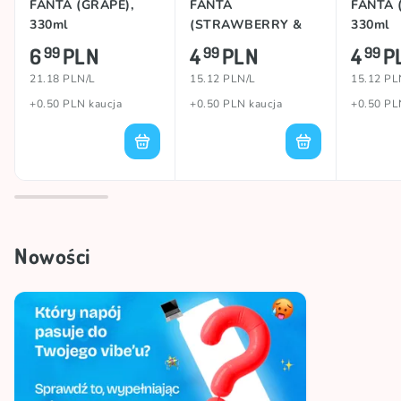
FANTA (GRAPE),
FANTA
FANTA (
330ml
(STRAWBERRY &
330ml
KIWI), 330ml
6
PLN
4
PLN
4
P
99
99
99
21.18 PLN/L
15.12 PLN/L
15.12 PL
+0.50 PLN kaucja
+0.50 PLN kaucja
+0.50 PL
Nowości