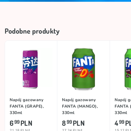
Podobne produkty
Napój gazowany
Napój gazowany
Napój 
FANTA (GRAPE),
FANTA (MANGO),
FANTA (
330ml
330ml
330ml
6
PLN
8
PLN
4
P
99
99
99
21.18 PLN/L
27.24 PLN/L
15.12 PL