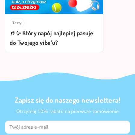
Testy
🥤✨ Który napój najlepiej pasuje
do Twojego vibe’u?
Zapisz się do naszego newslettera!
Otrzymaj 10% rabatu na pierwsze zamówienie