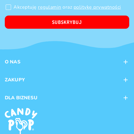
Akceptuję
regulamin
oraz
politykę prywatności
SUBSKRYBUJ
O NAS
Kontakt
ZAKUPY
Sklepy
Metody płatności
DLA BIZNESU
Dostawa
Marki produktów
Franczyza
Regulamin
Handel hurtowy
Polityka prywatności