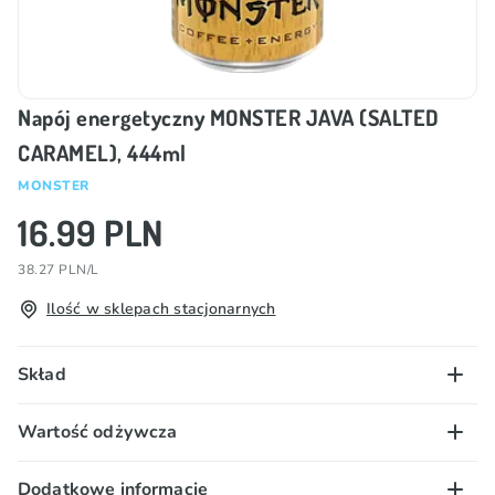
Napój energetyczny MONSTER JAVA (SALTED
CARAMEL), 444ml
MONSTER
16.99 PLN
38.27 PLN/L
Ilość w sklepach stacjonarnych
Skład
Zawiera cukier i substancję słodzącą. kawa (woda
Wartość odżywcza
filtrowana, kawa), odtłuszczone MLEKO, cukier,
ŚMIETANA, glukoza, tauryna, regulator kwasowości
100 g/ml:
Dodatkowe informacje