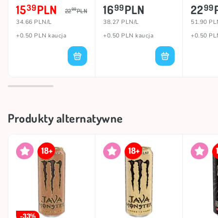
444ml
444ml
MOCA),
15
PLN
16
PLN
22
39
99
99
99
22
PLN
34.66 PLN/L
38.27 PLN/L
51.90 PL
+0.50 PLN kaucja
+0.50 PLN kaucja
+0.50 PL
Produkty alternatywne
-33%