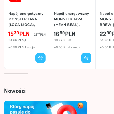
Napój energetyczny
Napój energetyczny
Napój e
MONSTER JAVA
MONSTER JAVA
MONSTE
(LOCA MOCA),
(MEAN BEAN),
BREW 
444ml
444ml
MOCA),
15
PLN
16
PLN
22
39
99
99
99
22
PLN
34.66 PLN/L
38.27 PLN/L
51.90 PL
+0.50 PLN kaucja
+0.50 PLN kaucja
+0.50 PL
Nowości