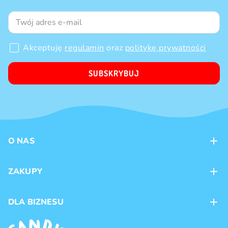
Akceptuję
regulamin
oraz
politykę prywatności
SUBSKRYBUJ
O NAS
Kontakt
ZAKUPY
Sklepy
Metody płatności
DLA BIZNESU
Dostawa
Marki produktów
Franczyza
Regulamin