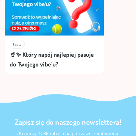
Testy
🥤✨ Który napój najlepiej pasuje
do Twojego vibe’u?
Zapisz się do naszego newslettera!
Otrzymaj 10% rabatu na pierwsze zamówienie