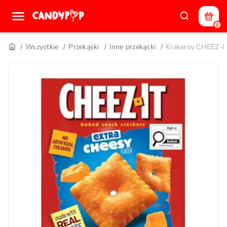
0
Wszystkie
Przekąski
Inne przekąski
Krakersy CHEEZ-I