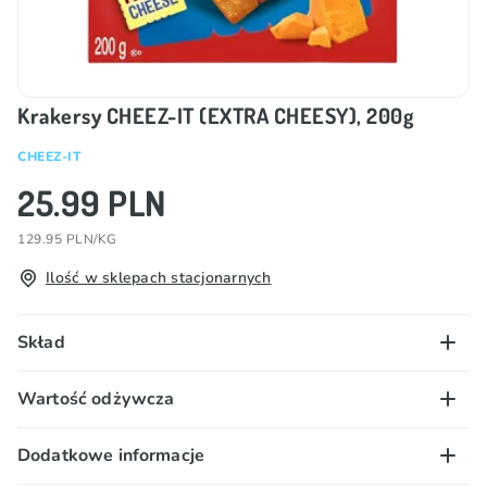
Krakersy CHEEZ-IT (EXTRA CHEESY), 200g
CHEEZ-IT
25.99 PLN
129.95 PLN/KG
Ilość w sklepach stacjonarnych
Skład
Mąka PSZENNA, olej roślinny (olej palmowy,
Wartość odżywcza
przeciwutleniacz: E319, regulator kwasowości: E330),
tłuszcz palmowy, miękkie odtłuszczone mleko SER
100 g/ml:
Dodatkowe informacje
(modyfikowane składniki MLEKA, sól, kultury
Wartość energetyczna – 2092 kJ/ 500 kcal; tłuszcz –