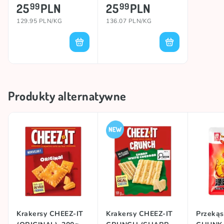
191g
25
PLN
25
PLN
99
99
129.95 PLN/KG
136.07 PLN/KG
Produkty alternatywne
Krakersy CHEEZ-IT
Krakersy CHEEZ-IT
Przekąs