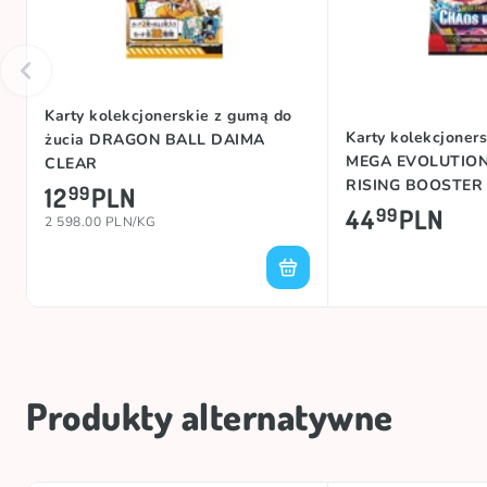
Karty kolekcjonerskie z gumą do
Karty kolekcjone
żucia DRAGON BALL DAIMA
MEGA EVOLUTIO
CLEAR
RISING BOOSTER
12
PLN
99
44
PLN
99
2 598.00 PLN/KG
Produkty alternatywne