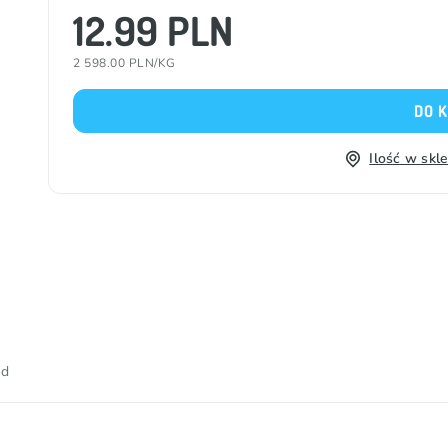
12.99 PLN
2 598.00 PLN/KG
DO 
Ilość w skl
od