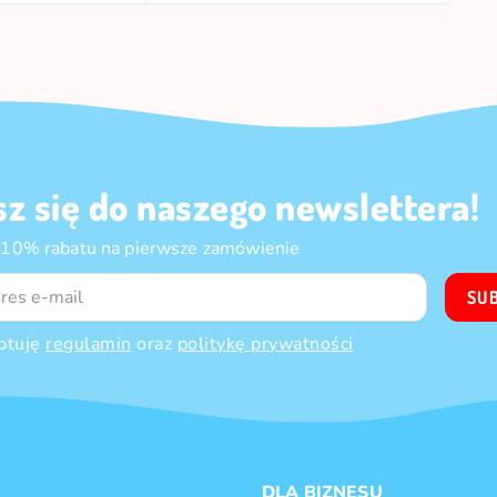
sz się do naszego newslettera!
 10% rabatu na pierwsze zamówienie
SU
ptuję
regulamin
oraz
politykę prywatności
DLA BIZNESU