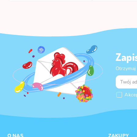
Zapi
Otrzymaj
Akce
O NAS
ZAKUPY