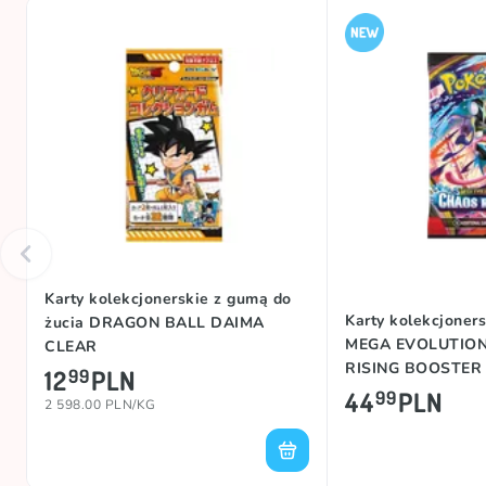
Karty kolekcjonerskie z gumą do
Karty kolekcjone
żucia DRAGON BALL DAIMA
MEGA EVOLUTIO
CLEAR
RISING BOOSTER
12
PLN
99
44
PLN
99
2 598.00 PLN/KG