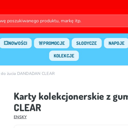
💥NOWOŚCI
🚨PROMOCJE
SŁODYCZE
NAPOJE
KOLEKCJE
umą do żucia DANDADAN CLEAR
Karty kolekcjonerskie z g
CLEAR
ENSKY