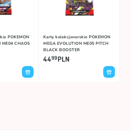
rskie POKEMON
Karty kolekcjonerskie POKEMON
N ME04 CHAOS
MEGA EVOLUTION ME05 PITCH
BLACK BOOSTER
44
PLN
99