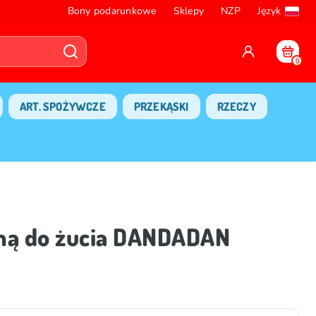
Bony podarunkowe
Sklepy
NZP
Język
0
ART. SPOŻYWCZE
PRZEKĄSKI
RZECZY
umą do żucia DANDADAN