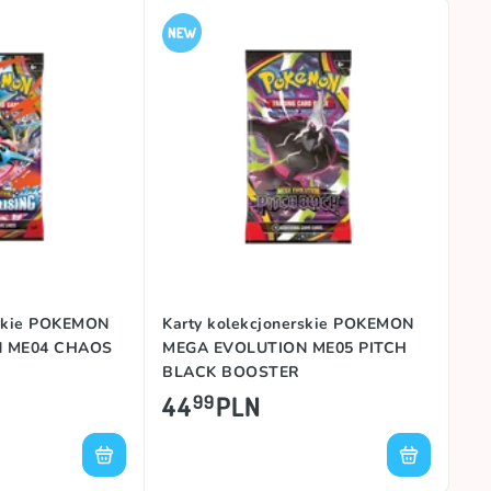
rskie POKEMON
Karty kolekcjonerskie POKEMON
N ME04 CHAOS
MEGA EVOLUTION ME05 PITCH
BLACK BOOSTER
44
PLN
99