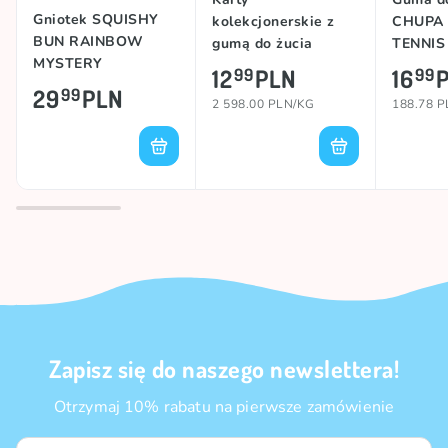
Gniotek SQUISHY
kolekcjonerskie z
CHUPA
BUN RAINBOW
gumą do żucia
TENNIS
MYSTERY
DRAGON BALL
12
PLN
16
99
99
DUMPLING
DAIMA CLEAR
29
PLN
99
2 598.00 PLN/KG
188.78 
Zapisz się do naszego newslettera!
Otrzymaj 10% rabatu na pierwsze zamówienie