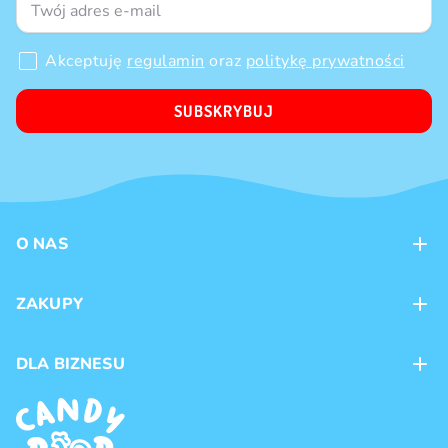
Akceptuję
regulamin
oraz
politykę prywatności
SUBSKRYBUJ
O NAS
Kontakt
ZAKUPY
Sklepy
Metody płatności
DLA BIZNESU
Dostawa
Marki produktów
Franczyza
Regulamin
Handel hurtowy
Polityka prywatności