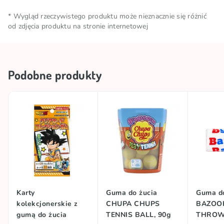
E150d).
Ostrzeżenie:
ryzyko zadławienia. Nie nadaje
0g, w tym kwasy tłuszczowe nasycone – 0g;
Ilość netto
0.005 KG
się dla dzieci poniżej 3 lat.
* Wygląd rzeczywistego produktu może nieznacznie się różnić
węglowodany – 80g, w tym cukry – 70g; białko – 0g;
od zdjęcia produktu na stronie internetowej
sól – 0,2g.
Warunki
Przechowywać w chłodnym i
przechowywania
suchym miejscu
Podobne produkty
Marka
FINI
Kraj pochodzenia
Hiszpania
Karty
Guma do żucia
Guma do
kolekcjonerskie z
CHUPA CHUPS
BAZOO
gumą do żucia
TENNIS BALL, 90g
THROW