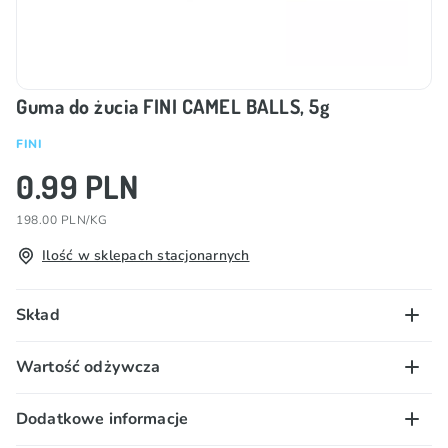
Guma do żucia FINI CAMEL BALLS, 5g
FINI
0.99 PLN
198.00 PLN/KG
Ilość w sklepach stacjonarnych
Skład
cukier, syrop glukozowy, baza gumowa (zawiera
Wartość odżywcza
emulgator (E322 (SOJA))), aromaty, kwasy (E270,
E296), regulator kwasowości (E325), substancje
100g/ml
Dodatkowe informacje
glazurujące (E901, E903, E904), barwniki (E120,
wartość energetyczna – 1360 kJ/ 320 kcal; tłuszcz –