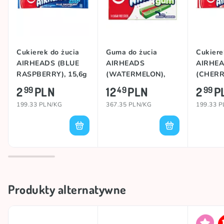
Cukierek do żucia
Guma do żucia
Cukiere
AIRHEADS (BLUE
AIRHEADS
AIRHE
RASPBERRY), 15,6g
(WATERMELON),
(CHERRY
34g
2
PLN
12
PLN
2
P
99
49
99
199.33 PLN/KG
367.35 PLN/KG
199.33 
Produkty alternatywne