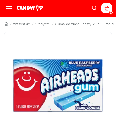
0
Wszystkie
Słodycze
Guma do żucia i pastylki
Guma do 