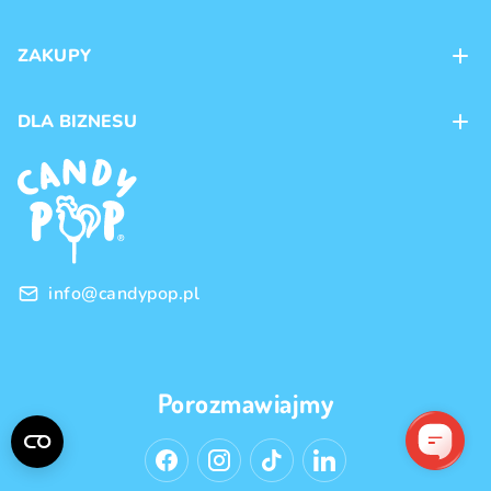
Kontakt
ZAKUPY
Sklepy
Metody płatności
DLA BIZNESU
Dostawa
Marki produktów
Franczyza
Regulamin
Handel hurtowy
Polityka prywatności
info@candypop.pl
Porozmawiajmy