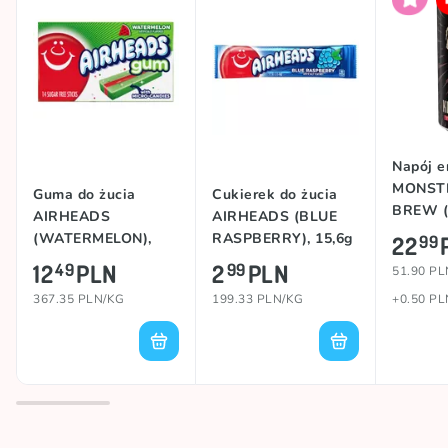
Napój e
MONSTE
Guma do żucia
Cukierek do żucia
BREW 
AIRHEADS
AIRHEADS (BLUE
MOCA),
(WATERMELON),
RASPBERRY), 15,6g
22
99
34g
12
PLN
2
PLN
49
99
51.90 PL
367.35 PLN/KG
199.33 PLN/KG
+0.50 PL