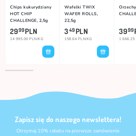
Chips kukurydziany
Wafelki TWIX
Orzech
HOT CHIP
WAFER ROLLS,
CHALLE
CHALLENGE, 2,5g
22,5g
29
PLN
3
PLN
39
99
49
99
14 995.00 PLN/KG
158.64 PLN/KG
1 666.25
Zapisz się do naszego newslettera!
Otrzymaj 10% rabatu na pierwsze zamówienie