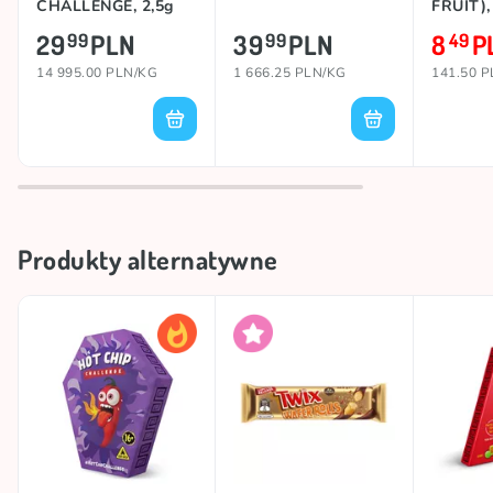
CHALLENGE, 2,5g
FRUIT),
29
PLN
39
PLN
8
P
99
99
49
14 995.00 PLN/KG
1 666.25 PLN/KG
141.50 
Produkty alternatywne