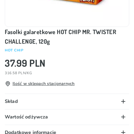
Fasolki galaretkowe HOT CHIP MR. TWISTER
CHALLENGE, 120g
HOT CHIP
37.99 PLN
316.58 PLN/KG
Ilość w sklepach stacjonarnych
Skład
Cukier, syrop glukozowy, skrobia modyfikowana,
Wartość odżywcza
regulator kwasowości (E330), aromaty, barwniki
(E133, E150d, E160a), koncentrat czarnej marchwi,
100 g/ml:
Dodatkowe informacje