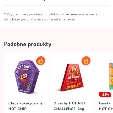
substancje glazurujące (E903, E904).
Wartość energetyczna – 1598 kJ/ 376 kcal; tłuszcz –
0g, w tym kwasy tłuszczowe nasycone – 0g;
Ilość netto
0.12 KG
* Wygląd rzeczywistego produktu może nieznacznie się różnić
węglowodany – 94g, w tym cukry – 72g; białko – 0g;
od zdjęcia produktu na stronie internetowej
sól – 0g.
Warunki
Przechowywać w chłodnym i
przechowywania
suchym miejscu
Podobne produkty
Kraj pochodzenia
Chiny
TOP
TOP
Marka
HOT CHIP
#trend
CHALLENGES
-23%
Chips kukurydziany
Orzechy HOT NUT
Fasolki
HOT CHIP
CHALLENGE, 24g
HOT CH