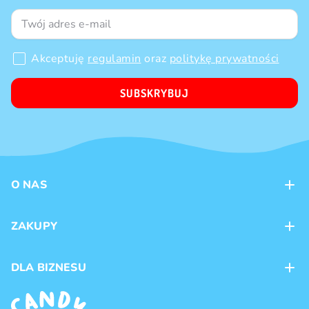
Akceptuję
regulamin
oraz
politykę prywatności
SUBSKRYBUJ
O NAS
Kontakt
ZAKUPY
Sklepy
Metody płatności
DLA BIZNESU
Dostawa
Marki produktów
Franczyza
Regulamin