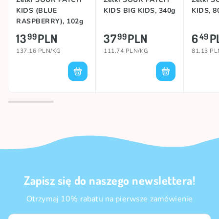
KIDS (BLUE
KIDS BIG KIDS, 340g
KIDS, 8
RASPBERRY), 102g
13
PLN
37
PLN
6
P
99
99
49
137.16 PLN/KG
111.74 PLN/KG
81.13 P
Zapisz się do naszego newslettera!
Otrzymaj 10% rabatu na pierwsze zamówienie