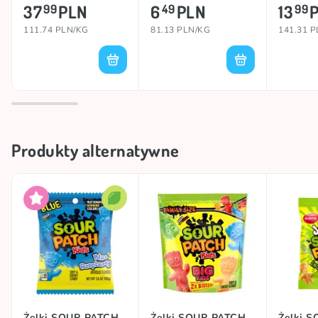
37
PLN
6
PLN
13
99
49
99
111.74 PLN/KG
81.13 PLN/KG
141.31 
Produkty alternatywne
Żelki SOUR PATCH
Żelki SOUR PATCH
Żelki 