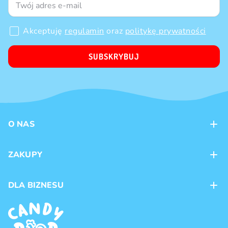
Akceptuję
regulamin
oraz
politykę prywatności
SUBSKRYBUJ
O NAS
Kontakt
ZAKUPY
Sklepy
Metody płatności
DLA BIZNESU
Dostawa
Marki produktów
Franczyza
Regulamin
Handel hurtowy
Polityka prywatności