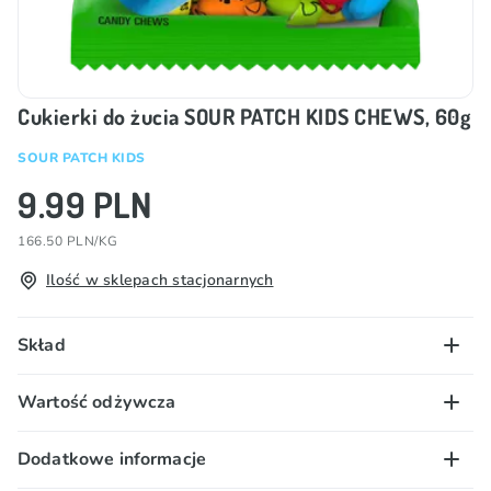
Cukierki do żucia SOUR PATCH KIDS CHEWS, 60g
SOUR PATCH KIDS
9.99 PLN
166.50 PLN/KG
Ilość w sklepach stacjonarnych
Skład
Cukier, syrop glukozowy, olej palmowy, regulator
Wartość odżywcza
kwasowości: E330, żelatyna, substancja utrzymująca
wilgoć: E422, emulgator: E471, aromaty, barwniki:
100 g/ml:
Dodatkowe informacje
E129*, E102*, E102*, E133, emulgator: E322
Wartość energetyczna – 1742 kJ/ 417 kcal; tłuszcz –