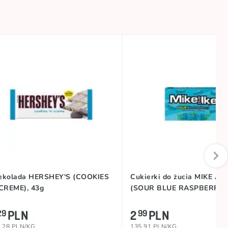
ekolada HERSHEY'S (COOKIES
Cukierki do żucia MIKE AN
 CREME), 43g
(SOUR BLUE RASPBERRY),
PLN
2
PLN
29
99
.28 PLN/KG
135.91 PLN/KG