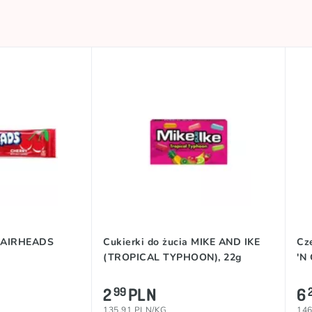
a AIRHEADS
Cukierki do żucia MIKE AND IKE
Cz
(TROPICAL TYPHOON), 22g
'N
2
PLN
6
99
135.91 PLN/KG
146