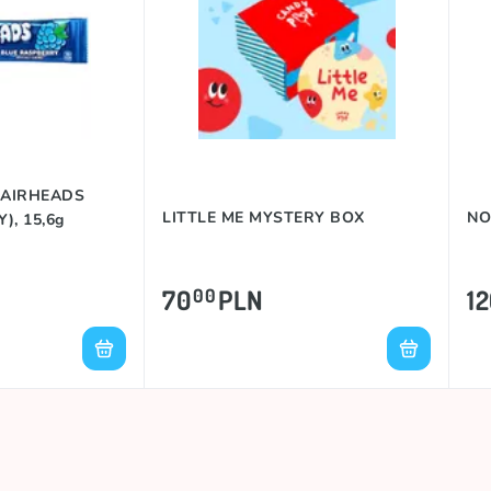
a AIRHEADS
LITTLE ME MYSTERY BOX
NO
), 15,6g
70
PLN
1
00