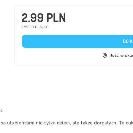
2.99 PLN
199.33 PLN/KG
DO 
Ilość w skl
od
są ulubieńcami nie tylko dzieci, ale także dorosłych! Te c