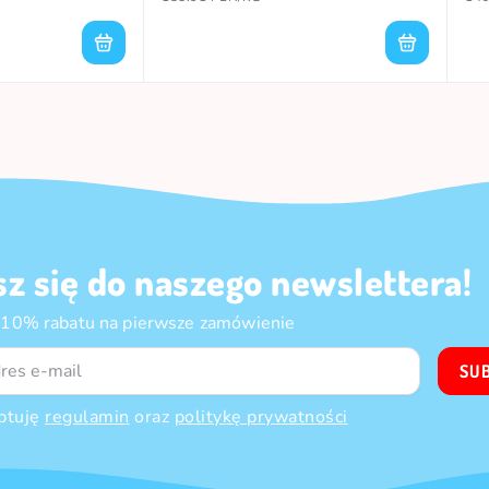
sz się do naszego newslettera!
 10% rabatu na pierwsze zamówienie
SU
ptuję
regulamin
oraz
politykę prywatności