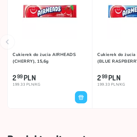
Cukierek do żucia AIRHEADS
Cukierek do żuci
(CHERRY), 15,6g
(BLUE RASPBERRY
2
PLN
2
PLN
99
99
199.33 PLN/KG
199.33 PLN/KG