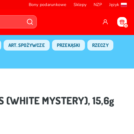
Bony podarunkowe
Sklepy
NZP
Język
0
ART. SPOŻYWCZE
PRZEKĄSKI
RZECZY
S (WHITE MYSTERY), 15,6g