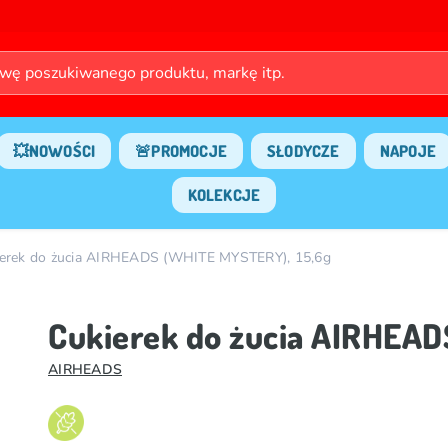
💥NOWOŚCI
🚨PROMOCJE
SŁODYCZE
NAPOJE
KOLEKCJE
erek do żucia AIRHEADS (WHITE MYSTERY), 15,6g
Cukierek do żucia AIRHEAD
AIRHEADS