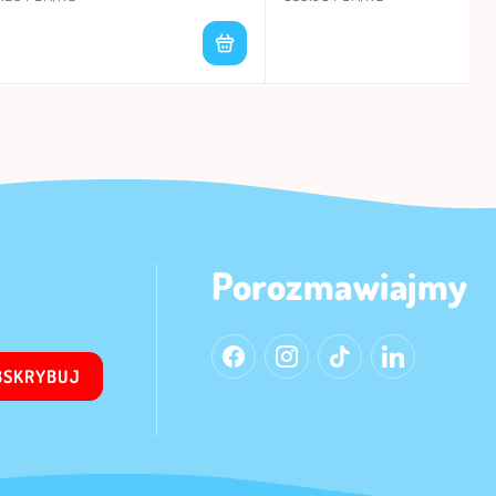
Porozmawiajmy
BSKRYBUJ