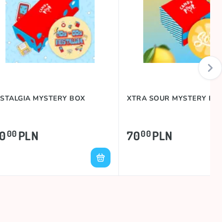
STALGIA MYSTERY BOX
XTRA SOUR MYSTERY BOX
20
PLN
70
PLN
00
00