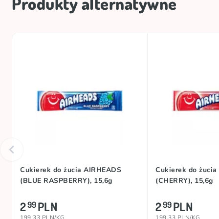
Produkty alternatywne
Cukierek do żucia AIRHEADS
Cukierek do żuci
(BLUE RASPBERRY), 15,6g
(CHERRY), 15,6g
2
PLN
2
PLN
99
99
199.33 PLN/KG
199.33 PLN/KG