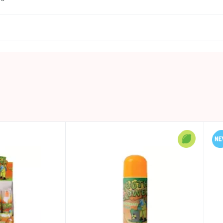
0.045 L
Przechowywać w chłodnym i suchym miejscu
BIP