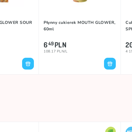
 GLOWER SOUR
Płynny cukierek MOUTH GLOWER,
Cu
60ml
SP
6
PLN
2
49
108.17 PLN/L
4 1