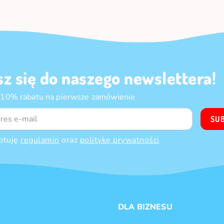
sz się do naszego newslettera!
 10% rabatu na pierwsze zamówienie
SU
ptuję
regulamin
oraz
politykę prywatności
DLA BIZNESU