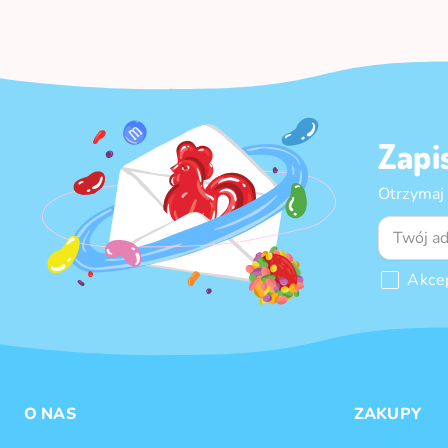
Zapi
Otrzymaj
Akce
O NAS
ZAKUPY