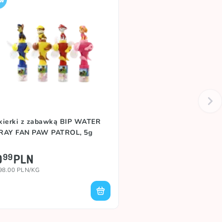
kierki z zabawką BIP WATER
RAY FAN PAW PATROL, 5g
0
PLN
99
98.00 PLN/KG