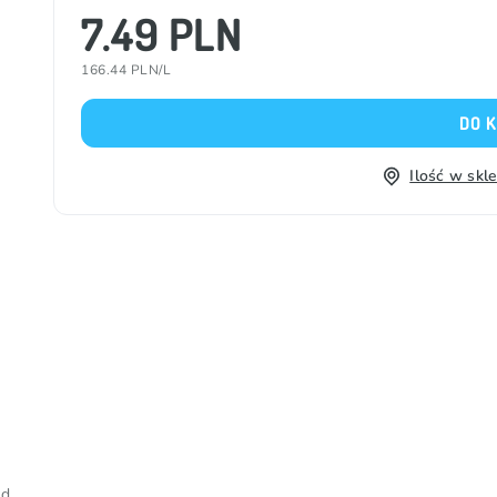
7.49 PLN
166.44 PLN/L
DO 
Ilość w skl
od