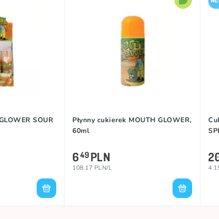
 GLOWER SOUR
Płynny cukierek MOUTH GLOWER,
Cu
60ml
SP
6
PLN
2
49
108.17 PLN/L
4 1