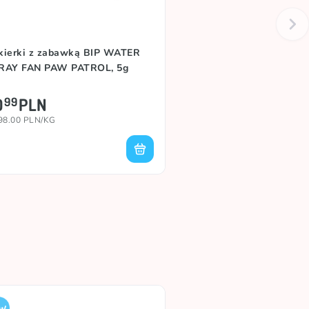
kierki z zabawką BIP WATER
RAY FAN PAW PATROL, 5g
0
PLN
99
98.00 PLN/KG