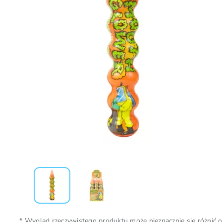
* Wygląd rzeczywistego produktu może nieznacznie się różnić 