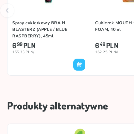
Spray cukierkowy BRAIN
Cukierek MOUTH
BLASTERZ (APPLE / BLUE
FOAM, 40ml
RASPBERRY), 45ml
6
PLN
6
PLN
99
49
155.33 PLN/L
162.25 PLN/L
Produkty alternatywne