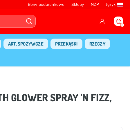
Bony podarunkowe
Sklepy
NZP
Język
0
ART. SPOŻYWCZE
PRZEKĄSKI
RZECZY
TH GLOWER SPRAY 'N FIZZ,