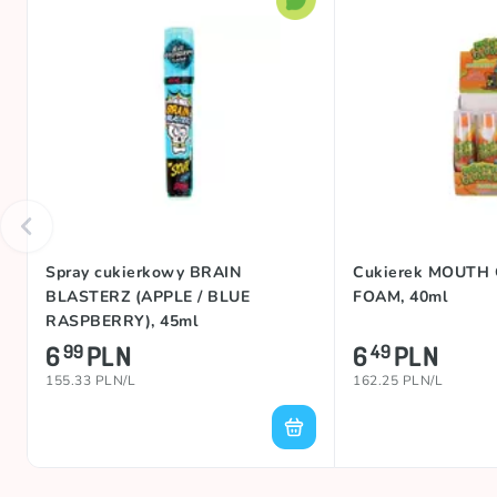
Spray cukierkowy BRAIN
Cukierek MOUTH
BLASTERZ (APPLE / BLUE
FOAM, 40ml
RASPBERRY), 45ml
6
PLN
6
PLN
99
49
155.33 PLN/L
162.25 PLN/L