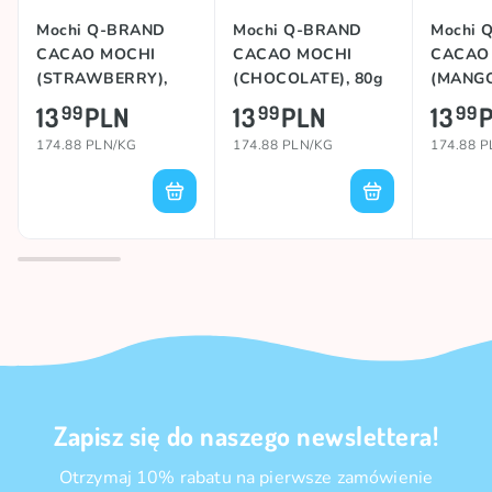
Mochi Q-BRAND
Mochi Q-BRAND
Mochi 
CACAO MOCHI
CACAO MOCHI
CACAO
(STRAWBERRY),
(CHOCOLATE), 80g
(MANGO
80g
13
PLN
13
PLN
13
99
99
99
174.88 PLN/KG
174.88 PLN/KG
174.88 
Zapisz się do naszego newslettera!
Otrzymaj 10% rabatu na pierwsze zamówienie