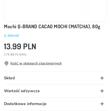
Mochi Q-BRAND CACAO MOCHI (MATCHA), 80g
Q-BRAND
13.99 PLN
174.88 PLN/KG
Ilość w sklepach stacjonarnych
Skład
maltoza, cukier, nadzienie MLECZNE (olej palmowy,
Wartość odżywcza
olej SOJOWY, cukier, masa kakaowa, MLEKO pełne w
proszku, LAKTOZA, masło kakaowe, emulgator E322,
100g/ml
Dodatkowe informacje
E471, aromaty, sól, wanilina), kleisty ryż, substancja
wartość energetyczna – 1474 kJ / 349 kcal; tłuszcz –