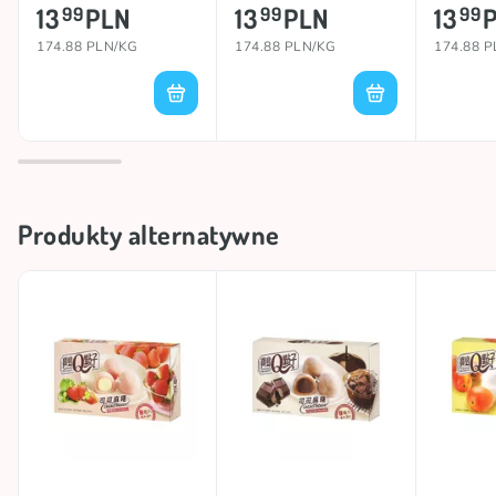
80g
13
PLN
13
PLN
13
99
99
99
174.88 PLN/KG
174.88 PLN/KG
174.88 
Produkty alternatywne