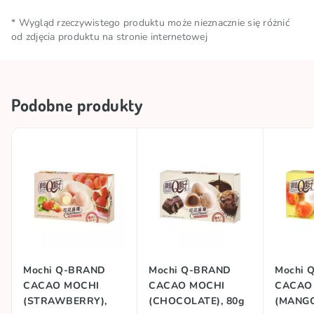
zagęszczająca E1422, trehaloza, olej palmowy, zielona
6,1g, w tym kwasy tłuszczowe nasycone – 2,6g;
Ilość netto
0.08 KG
herbata w proszku, emulgator E471, sól, skrobia
* Wygląd rzeczywistego produktu może nieznacznie się różnić
węglowodany – 71,9 g, w tym cukry– 39,5 g; białko –
od zdjęcia produktu na stronie internetowej
ziemniaczana, aromaty, substancja konserwująca
1,5 g; sól – < 0,1g.
Warunki
Przechowywać w chłodnym i
E202.
przechowywania
suchym miejscu
Podobne produkty
Marka
Q-BRAND
Kolekcje
🥢 Produkty azjatyckie
Kraj pochodzenia
Tajwan
Mochi Q-BRAND
Mochi Q-BRAND
Mochi 
CACAO MOCHI
CACAO MOCHI
CACAO
(STRAWBERRY),
(CHOCOLATE), 80g
(MANGO