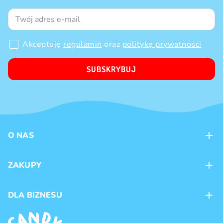
Akceptuję
regulamin
oraz
politykę prywatności
SUBSKRYBUJ
O NAS
Kontakt
ZAKUPY
Sklepy
Metody płatności
DLA BIZNESU
Dostawa
Marki produktów
Franczyza
Regulamin