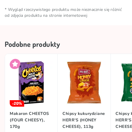
wzmacniacze smaku: E621, E627, E631), cukier, sól,
28,0g, w tym kwasy tłuszczowe nasycone – 2,6g;
Ilość netto
0.13 KG
barwniki (koncentrat warzywny, E160c). Może
* Wygląd rzeczywistego produktu może nieznacznie się różnić
węglowodany – 61,0g, w tym cukry – 6,6g; błonnik –
od zdjęcia produktu na stronie internetowej
zawierać SOJĘ.
1,1g; białko – 5,4g; sól – 1,70g.
Warunki
Przechowywać w chłodnym i
przechowywania
suchym miejscu
Podobne produkty
Marka
CHEETOS
Kraj pochodzenia
Hiszpania
-20%
Makaron CHEETOS
Chipsy kukurydziane
Chipsy 
(FOUR CHEESY),
HERR'S (HONEY
HERR'S
170g
CHEESE), 113g
CHEESE