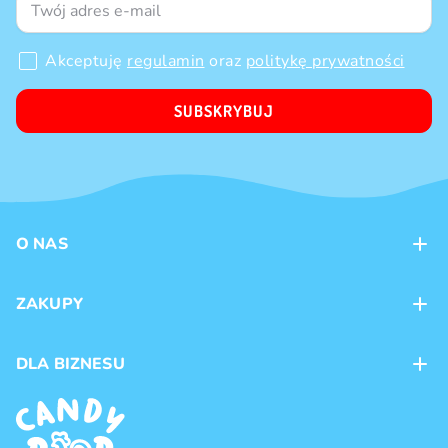
Akceptuję
regulamin
oraz
politykę prywatności
SUBSKRYBUJ
O NAS
Kontakt
ZAKUPY
Sklepy
Metody płatności
DLA BIZNESU
Dostawa
Marki produktów
Franczyza
Regulamin
Handel hurtowy
Polityka prywatności