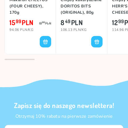
(FOUR CHEESY),
DORITOS BITS
HERR'S
170g
(ORIGINAL), 80g
CHEESE
15
PLN
8
PLN
12
99
49
99
99
19
PLN
94.06 PLN/KG
106.13 PLN/KG
114.96 
Zapisz się do naszego newslettera!
Otrzymaj 10% rabatu na pierwsze zamówienie