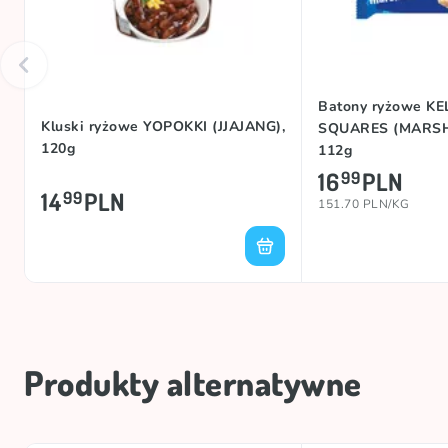
Batony ryżowe K
Kluski ryżowe YOPOKKI (JJAJANG),
SQUARES (MARS
120g
112g
16
PLN
99
14
PLN
99
151.70 PLN/KG
Produkty alternatywne