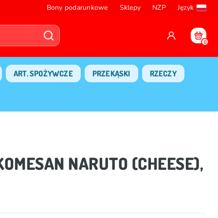
Bony podarunkowe
Sklepy
NZP
Język
0
ART. SPOŻYWCZE
PRZEKĄSKI
RZECZY
 KOMESAN NARUTO (CHEESE),