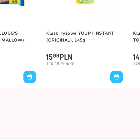
ELLOGG'S
Kluski ryżowe YOUMI INSTANT
Kl
HMALLOW),
(ORIGINAL), 145g
TO
15
PLN
14
99
110.28 PLN/KG
124