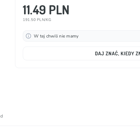
11.49 PLN
191.50 PLN/KG
W tej chwili nie mamy
DAJ ZNAĆ, KIEDY 
od