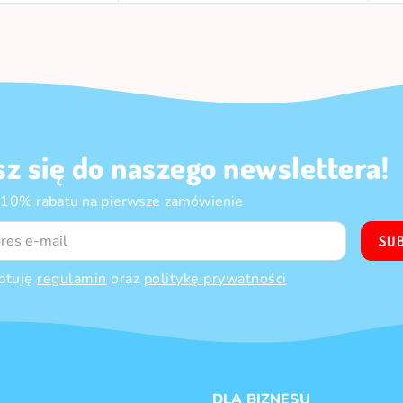
sz się do naszego newslettera!
 10% rabatu na pierwsze zamówienie
SU
ptuję
regulamin
oraz
politykę prywatności
DLA BIZNESU