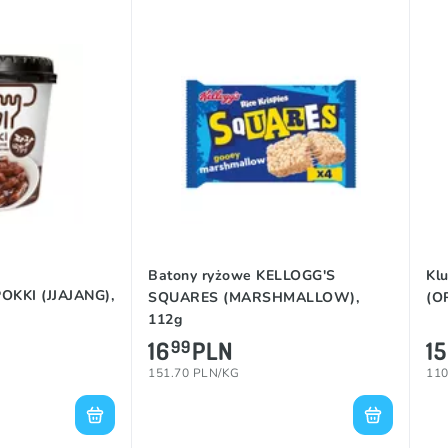
Batony ryżowe KELLOGG'S
Kl
OKKI (JJAJANG),
SQUARES (MARSHMALLOW),
(O
112g
16
PLN
15
99
151.70 PLN/KG
110