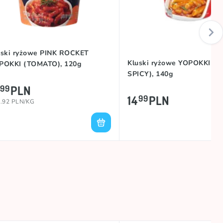
uski ryżowe PINK ROCKET
Kluski ryżowe YOPOKKI (
POKKI (TOMATO), 120g
SPICY), 140g
PLN
99
14
PLN
99
.92 PLN/KG