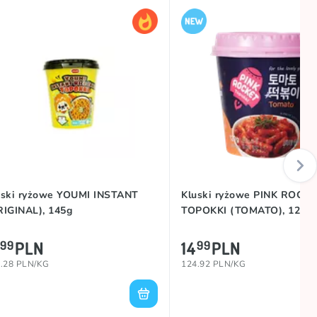
uski ryżowe YOUMI INSTANT
Kluski ryżowe PINK ROCK
RIGINAL), 145g
TOPOKKI (TOMATO), 120g
PLN
14
PLN
99
99
.28 PLN/KG
124.92 PLN/KG