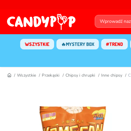
WSZYSTKIE
🔥MYSTERY BOX
#TREND
Wszystkie
Przekąski
Chipsy i chrupki
Inne chipsy
C