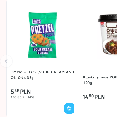
Precle OLLY'S (SOUR CREAM AND
Kluski ryżowe YOP
ONION), 35g
120g
5
PLN
49
14
PLN
99
156.86 PLN/KG