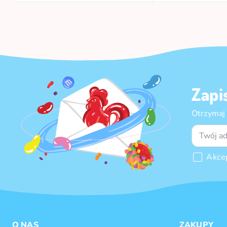
Zapi
Otrzymaj
Akce
O NAS
ZAKUPY