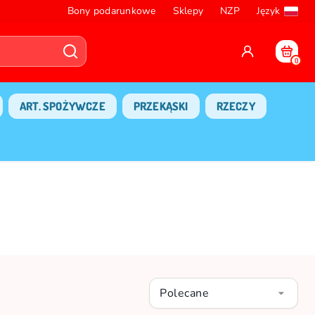
Bony podarunkowe
Sklepy
NZP
Język
0
ART. SPOŻYWCZE
PRZEKĄSKI
RZECZY
Polecane