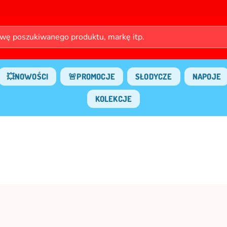
💥NOWOŚCI
🚨PROMOCJE
SŁODYCZE
NAPOJE
KOLEKCJE