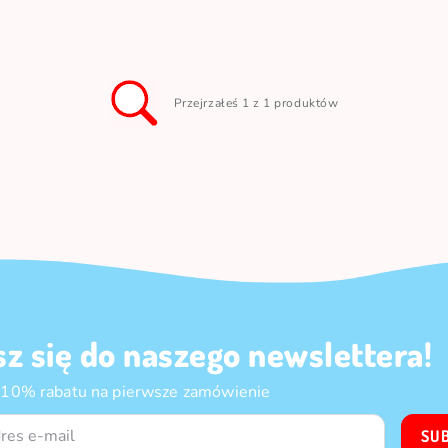
Przejrzałeś 1 z 1 produktów
sz się do naszego newslettera!
 10% rabatu na pierwsze zamówienie
SU