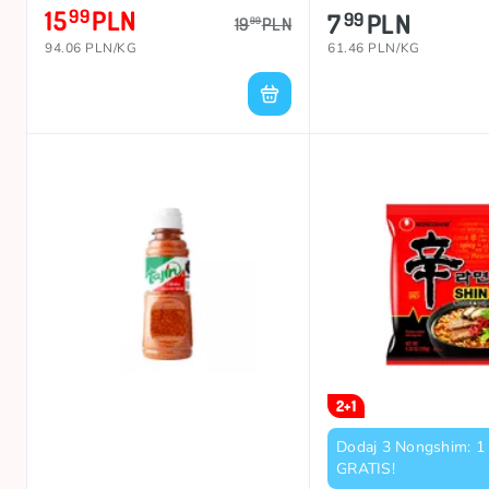
15
PLN
99
7
PLN
99
19
PLN
99
94.06 PLN/KG
61.46 PLN/KG
2+1
Dodaj 3 Nongshim: 1 
GRATIS!