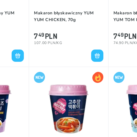
ny YUM
Makaron błyskawiczny YUM
Makaron b
YUM CHICKEN, 70g
YUM TOM K
7
PLN
7
PLN
49
49
107.00 PLN/KG
74.90 PLN/K