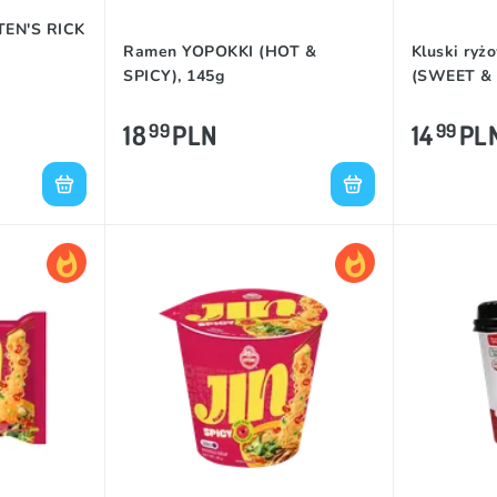
TEN'S RICK
Ramen YOPOKKI (HOT &
Kluski ry
SPICY), 145g
(SWEET & 
18
PLN
14
PL
99
99