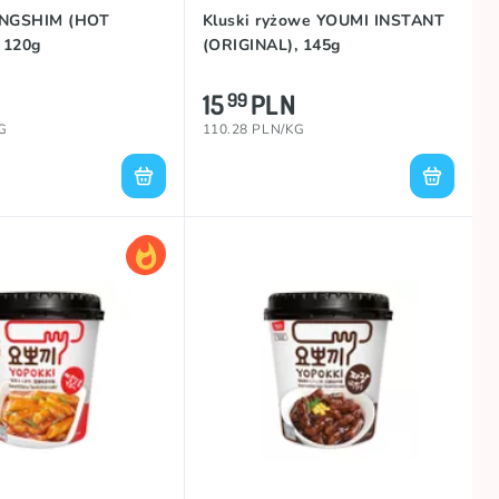
NGSHIM (HOT
Kluski ryżowe YOUMI INSTANT
 120g
(ORIGINAL), 145g
15
PLN
99
G
110.28 PLN/KG