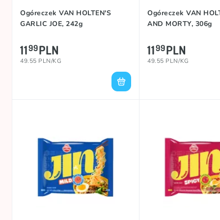
Ogóreczek VAN HOLTEN'S
Ogóreczek VAN HOL
GARLIC JOE, 242g
AND MORTY, 306g
11
PLN
11
PLN
99
99
49.55 PLN/KG
49.55 PLN/KG