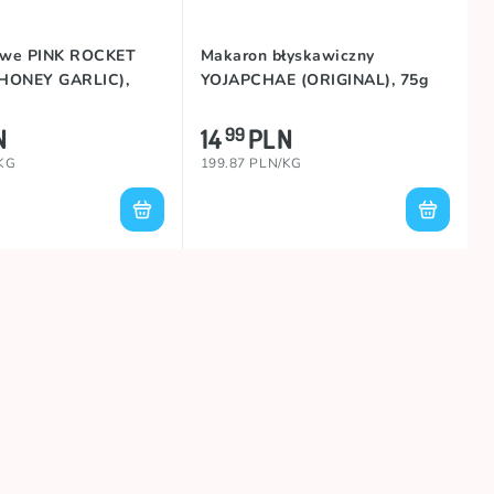
żowe PINK ROCKET
Makaron błyskawiczny
HONEY GARLIC),
YOJAPCHAE (ORIGINAL), 75g
N
14
PLN
99
/KG
199.87 PLN/KG