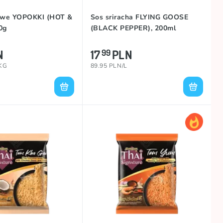
żowe YOPOKKI (HOT &
Sos sriracha FLYING GOOSE
0g
(BLACK PEPPER), 200ml
N
17
PLN
99
/KG
89.95 PLN/L