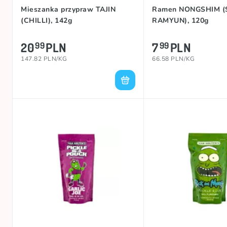
Mieszanka przypraw TAJIN
Ramen NONGSHIM (
(CHILLI), 142g
RAMYUN), 120g
20
PLN
7
PLN
99
99
147.82 PLN/KG
66.58 PLN/KG