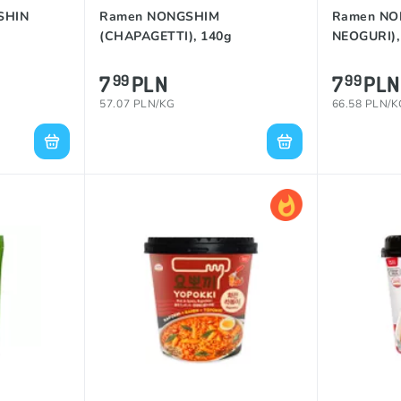
SHIN
Ramen NONGSHIM
Ramen NO
(CHAPAGETTI), 140g
NEOGURI),
7
PLN
7
PLN
99
99
57.07 PLN/KG
66.58 PLN/K