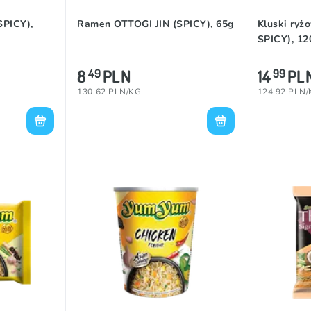
SPICY),
Ramen OTTOGI JIN (SPICY), 65g
Kluski ry
SPICY), 12
8
PLN
14
PL
49
99
130.62 PLN/KG
124.92 PLN