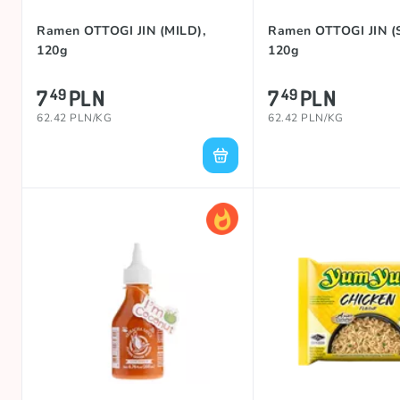
Ramen OTTOGI JIN (MILD),
Ramen OTTOGI JIN (
120g
120g
7
PLN
7
PLN
49
49
62.42 PLN/KG
62.42 PLN/KG