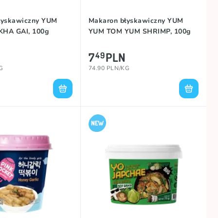
łyskawiczny YUM
Makaron błyskawiczny YUM
HA GAI, 100g
YUM TOM YUM SHRIMP, 100g
7
PLN
49
G
74.90 PLN/KG