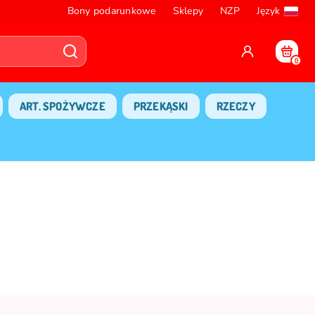
Bony podarunkowe
Sklepy
NZP
Język
0
ART. SPOŻYWCZE
PRZEKĄSKI
RZECZY