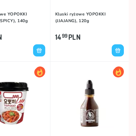
żowe YOPOKKI
Kluski ryżowe YOPOKKI
SPICY), 140g
(JJAJANG), 120g
N
14
PLN
99