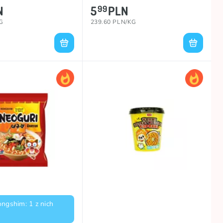
N
5
PLN
99
G
239.60 PLN/KG
ngshim: 1 z nich