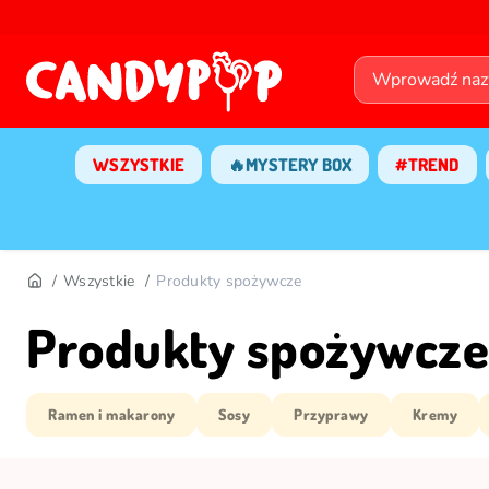
WSZYSTKIE
🔥MYSTERY BOX
#TREND
Wszystkie
Produkty spożywcze
Produkty spożywcze
Ramen i makarony
Sosy
Przyprawy
Kremy