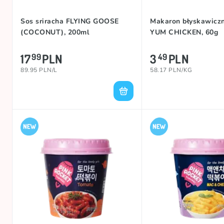
Sos sriracha FLYING GOOSE
Makaron błyskawicz
(COCONUT), 200ml
YUM CHICKEN, 60g
17
PLN
3
PLN
99
49
89.95 PLN/L
58.17 PLN/KG