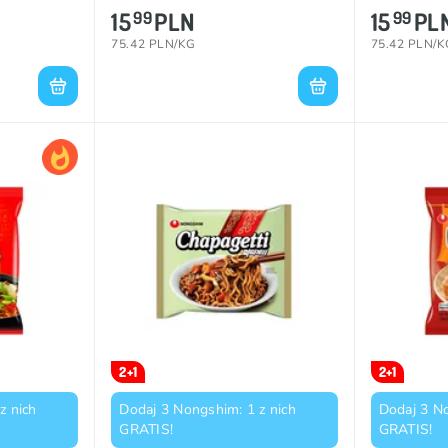
15
PLN
15
PL
99
99
75.42 PLN/KG
75.42 PLN/K
2+1
2+1
z nich
Dodaj 3 Nongshim: 1 z nich
Dodaj 3 No
GRATIS!
GRATIS!