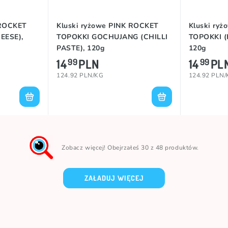
 ROCKET
Kluski ryżowe PINK ROCKET
Kluski ry
EESE),
TOPOKKI GOCHUJANG (CHILLI
TOPOKKI (
PASTE), 120g
120g
14
PLN
14
PL
99
99
124.92 PLN/KG
124.92 PLN
Zobacz więcej! Obejrzałeś 30 z 48 produktów.
ZAŁADUJ WIĘCEJ