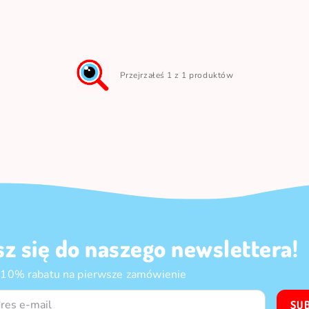
Przejrzałeś 1 z 1 produktów
sz się do naszego newslettera!
 10% rabatu na pierwsze zamówienie
SU