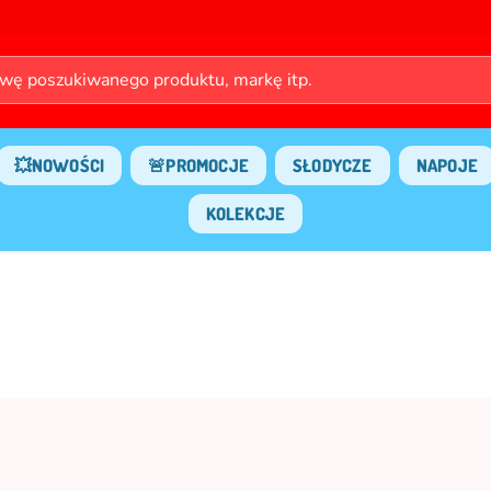
💥NOWOŚCI
🚨PROMOCJE
SŁODYCZE
NAPOJE
KOLEKCJE