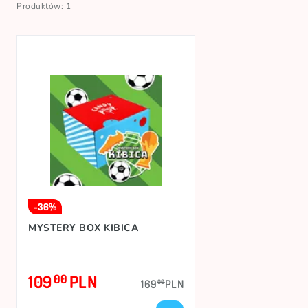
Produktów: 1
-36%
MYSTERY BOX KIBICA
109
PLN
00
169
PLN
00