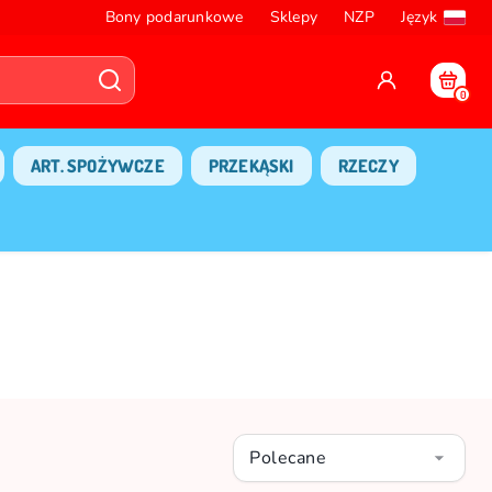
Bony podarunkowe
Sklepy
NZP
Język
0
ART. SPOŻYWCZE
PRZEKĄSKI
RZECZY
Polecane