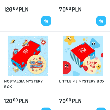
120
PLN
70
PLN
00
00
NOSTALGIA MYSTERY
LITTLE ME MYSTERY BOX
BOX
120
PLN
70
PLN
00
00