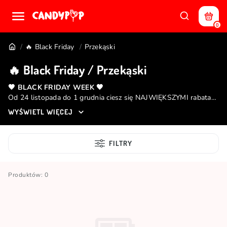
0
🔥 Black Friday
Przekąski
🔥 Black Friday / Przekąski
🖤 BLACK FRIDAY WEEK 🖤
Od 24 listopada do 1 grudnia ciesz się NAJWIĘKSZYMI rabatami
na viralowe hity Candy POP! 🍭
WYŚWIETL WIĘCEJ
FILTRY
Produktów: 0