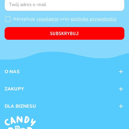
Akceptuję
regulamin
oraz
politykę prywatności
SUBSKRYBUJ
O NAS
Kontakt
ZAKUPY
Sklepy
Metody płatności
DLA BIZNESU
Dostawa
Marki produktów
Franczyza
Regulamin
Handel hurtowy
Polityka prywatności