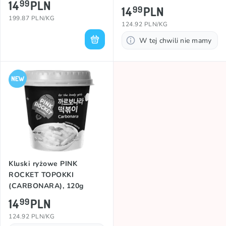
14
PLN
99
14
PLN
99
199.87 PLN/KG
124.92 PLN/KG
W tej chwili nie mamy
Kluski ryżowe PINK
ROCKET TOPOKKI
(CARBONARA), 120g
14
PLN
99
124.92 PLN/KG