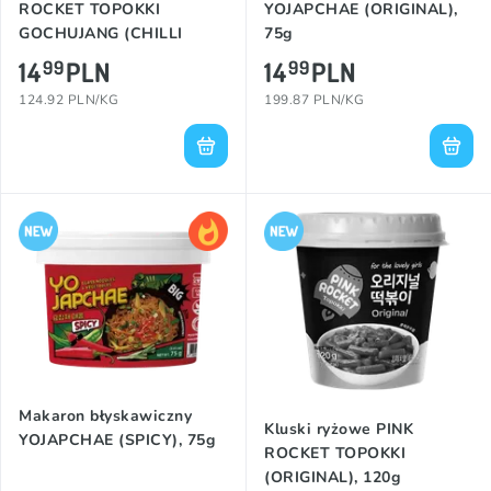
ROCKET TOPOKKI
YOJAPCHAE (ORIGINAL),
GOCHUJANG (CHILLI
75g
PASTE), 120g
14
PLN
14
PLN
99
99
124.92 PLN/KG
199.87 PLN/KG
Makaron błyskawiczny
Kluski ryżowe PINK
YOJAPCHAE (SPICY), 75g
ROCKET TOPOKKI
(ORIGINAL), 120g