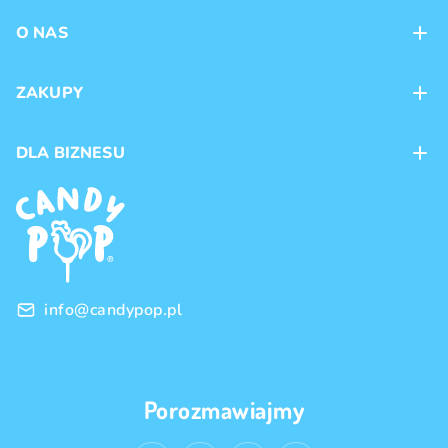
O NAS
Kontakt
ZAKUPY
Sklepy
Metody płatności
DLA BIZNESU
Dostawa
Marki produktów
Franczyza
Regulamin
Handel hurtowy
Polityka prywatności
info@candypop.pl
Porozmawiajmy