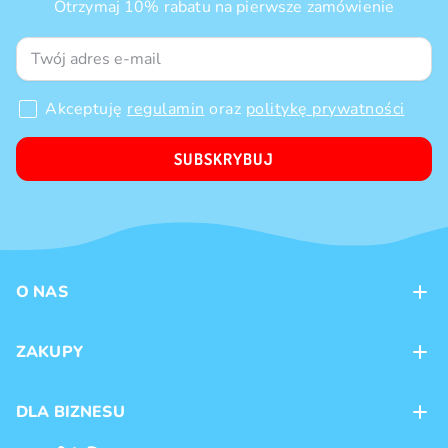
Otrzymaj 10% rabatu na pierwsze zamówienie
Akceptuję
regulamin
oraz
politykę prywatności
SUBSKRYBUJ
O NAS
Kontakt
ZAKUPY
Sklepy
Metody płatności
DLA BIZNESU
Dostawa
Marki produktów