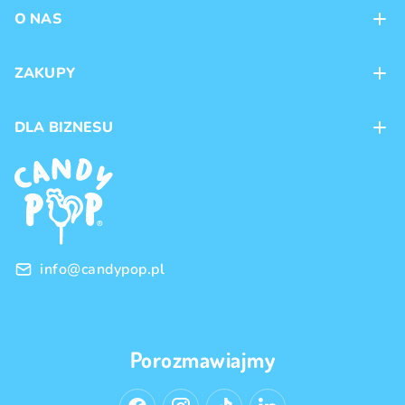
O NAS
Kontakt
ZAKUPY
Sklepy
Metody płatności
DLA BIZNESU
Dostawa
Marki produktów
Franczyza
Regulamin
Handel hurtowy
Polityka prywatności
info@candypop.pl
Porozmawiajmy