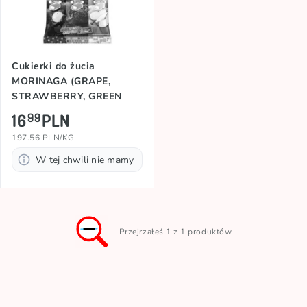
Cukierki do żucia
MORINAGA (GRAPE,
STRAWBERRY, GREEN
APPLE), 86g
16
PLN
99
197.56 PLN/KG
W tej chwili nie mamy
Przejrzałeś 1 z 1 produktów